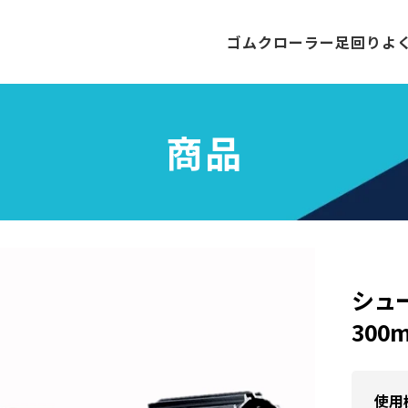
ゴムクローラー
足回り
よ
商品
シュー
300
使用