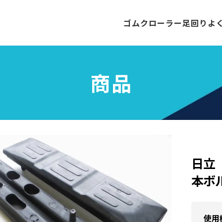
ゴムクローラー
足回り
よ
商品
日立 
本ボ
使用