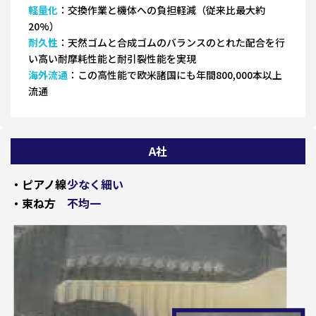
軽量化
：交換作業と機体への負担軽減（従来比最大約
20%）
耐久性
：天然ゴムと合成ゴムのバランスのとれた配合を行
い高い耐摩耗性能と耐引裂性能を実現
海外流通
：この高性能で欧米諸国にも年間800,000本以上
流通
A社
・ピアノ線
少なく細い
・束ね方
不均一