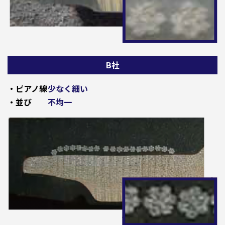
B社
・ピアノ線
少なく細い
・並び
不均一