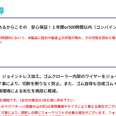
障
あるからこその 安心保証！１年間or500時間以内（コンバイ
証時間内において、本製品に設計や製造上の欠陥が現れ、その欠陥を認めた場
い。
、ジョイントレス加工。ゴムクローラー内部のワイヤーをジョ
す事により、切断を限りなく防止。また、ゴム自体も合成ゴム
場環境による劣化を格段に軽減。
お値段です。1台分の場合は2本お買い求め下さい。
ーのラグパターン(表面の山の形)は使用機械やサイズにより異なる場合がござ
イズ等により、荷卸しの際にフォークリフトが必要な場合がございます。フォー