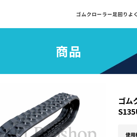
ゴムクローラー
足回り
よ
商品
ゴム
S13
使用