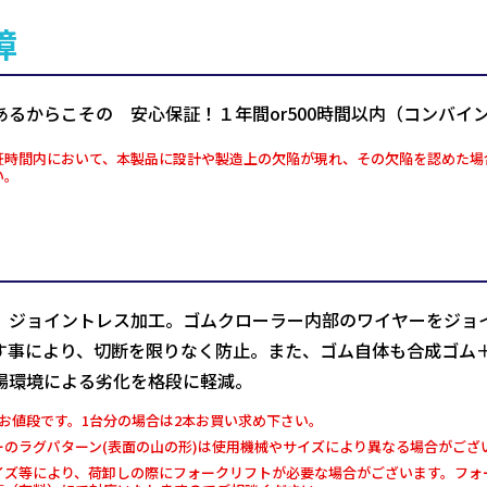
障
あるからこその 安心保証！１年間or500時間以内（コンバイ
証時間内において、本製品に設計や製造上の欠陥が現れ、その欠陥を認めた場
い。
、ジョイントレス加工。ゴムクローラー内部のワイヤーをジョ
す事により、切断を限りなく防止。また、ゴム自体も合成ゴム
場環境による劣化を格段に軽減。
お値段です。1台分の場合は2本お買い求め下さい。
ーのラグパターン(表面の山の形)は使用機械やサイズにより異なる場合がござ
イズ等により、荷卸しの際にフォークリフトが必要な場合がございます。フォー