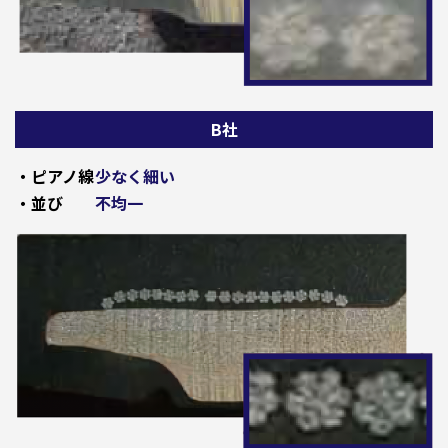
B社
・ピアノ線
少なく細い
・並び
不均一