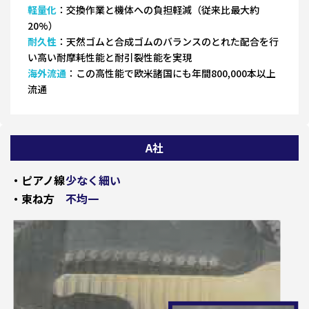
軽量化
：交換作業と機体への負担軽減（従来比最大約
20%）
耐久性
：天然ゴムと合成ゴムのバランスのとれた配合を行
い高い耐摩耗性能と耐引裂性能を実現
海外流通
：この高性能で欧米諸国にも年間800,000本以上
流通
A社
・ピアノ線
少なく細い
・束ね方
不均一