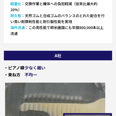
軽量化
：交換作業と機体への負担軽減（従来比最大約
20%）
耐久性
：天然ゴムと合成ゴムのバランスのとれた配合を行
い高い耐摩耗性能と耐引裂性能を実現
海外流通
：この高性能で欧米諸国にも年間800,000本以上
流通
A社
・ピアノ線
少なく細い
・束ね方
不均一