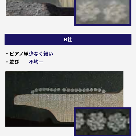
B社
・ピアノ線
少なく細い
・並び
不均一