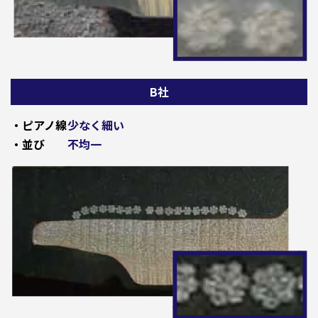
B社
・ピアノ線
少なく細い
・並び
不均一