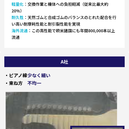
軽量化
：交換作業と機体への負担軽減（従来比最大約
20%）
耐久性
：天然ゴムと合成ゴムのバランスのとれた配合を行
い高い耐摩耗性能と耐引裂性能を実現
海外流通
：この高性能で欧米諸国にも年間800,000本以上
流通
A社
・ピアノ線
少なく細い
・束ね方
不均一