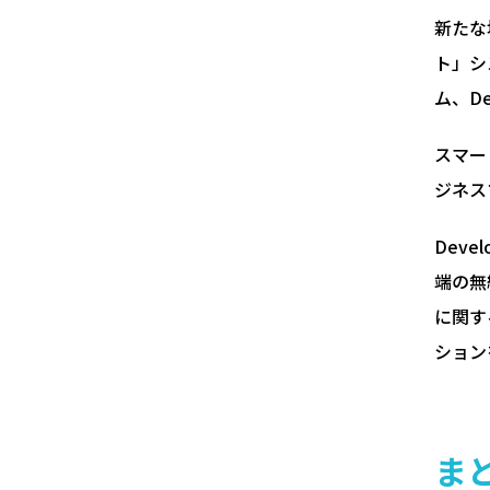
新たな
ト」シ
ム、D
スマー
ジネス
Dev
端の無
に関す
ション
ま