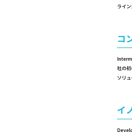
ライン
コ
Int
社の初
ソリュ
イ
Dev