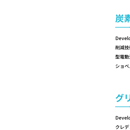
炭
Dev
削減技
型電動
ショベ
グ
Dev
クレデ