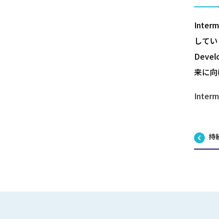
Int
してい
Dev
来に向
Inte
持