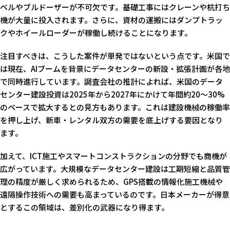
ベルやブルドーザーが不可欠です。基礎工事にはクレーンや杭打ち
機が大量に投入されます。さらに、資材の運搬にはダンプトラッ
クやホイールローダーが稼働し続けることになります。
注目すべきは、こうした案件が単発ではないという点です。米国で
は現在、AIブームを背景にデータセンターの新設・拡張計画が各地
で同時進行しています。調査会社の推計によれば、米国のデータ
センター建設投資は2025年から2027年にかけて年間約20〜30%
のペースで拡大するとの見方もあります。これは建設機械の稼働率
を押し上げ、新車・レンタル双方の需要を底上げする要因となり
ます。
加えて、ICT施工やスマートコンストラクションの分野でも商機が
広がっています。大規模なデータセンター建設は工期短縮と品質管
理の精度が厳しく求められるため、GPS搭載の情報化施工機械や
遠隔操作技術への需要も高まっているのです。日本メーカーが得意
とするこの領域は、差別化の武器になり得ます。