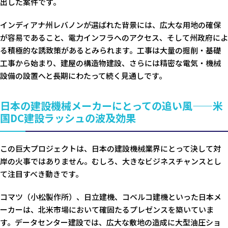
出した案件です。
インディアナ州レバノンが選ばれた背景には、広大な用地の確保
が容易であること、電力インフラへのアクセス、そして州政府によ
る積極的な誘致策があるとみられます。工事は大量の掘削・基礎
工事から始まり、建屋の構造物建設、さらには精密な電気・機械
設備の設置へと長期にわたって続く見通しです。
日本の建設機械メーカーにとっての追い風——米
国DC建設ラッシュの波及効果
この巨大プロジェクトは、日本の建設機械業界にとって決して対
岸の火事ではありません。むしろ、大きなビジネスチャンスとし
て注目すべき動きです。
コマツ（小松製作所）、日立建機、コベルコ建機といった日本メ
ーカーは、北米市場において確固たるプレゼンスを築いていま
す。データセンター建設では、広大な敷地の造成に大型油圧ショ