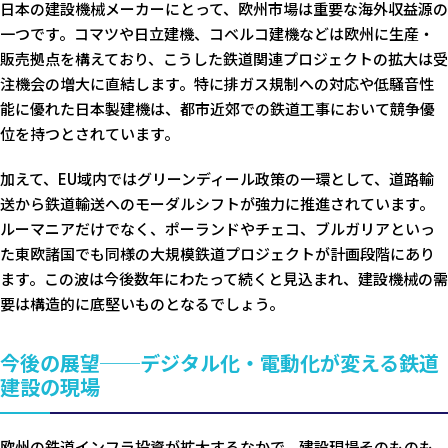
日本の建設機械メーカーにとって、欧州市場は重要な海外収益源の
一つです。コマツや日立建機、コベルコ建機などは欧州に生産・
販売拠点を構えており、こうした鉄道関連プロジェクトの拡大は受
注機会の増大に直結します。特に排ガス規制への対応や低騒音性
能に優れた日本製建機は、都市近郊での鉄道工事において競争優
位を持つとされています。
加えて、EU域内ではグリーンディール政策の一環として、道路輸
送から鉄道輸送へのモーダルシフトが強力に推進されています。
ルーマニアだけでなく、ポーランドやチェコ、ブルガリアといっ
た東欧諸国でも同様の大規模鉄道プロジェクトが計画段階にあり
ます。この波は今後数年にわたって続くと見込まれ、建設機械の需
要は構造的に底堅いものとなるでしょう。
今後の展望──デジタル化・電動化が変える鉄道
建設の現場
欧州の鉄道インフラ投資が拡大するなかで、建設現場そのものも