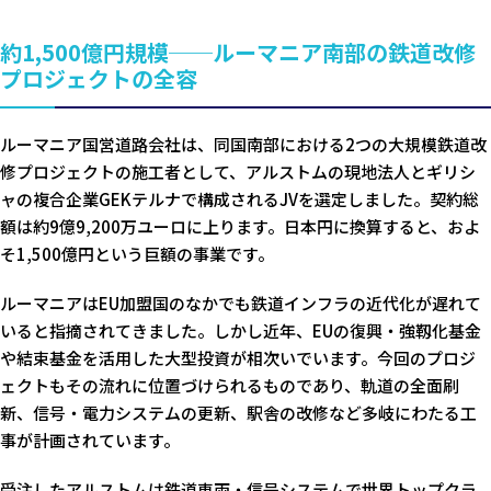
約1,500億円規模──ルーマニア南部の鉄道改修
プロジェクトの全容
ルーマニア国営道路会社は、同国南部における2つの大規模鉄道改
修プロジェクトの施工者として、アルストムの現地法人とギリシ
ャの複合企業GEKテルナで構成されるJVを選定しました。契約総
額は約9億9,200万ユーロに上ります。日本円に換算すると、およ
そ1,500億円という巨額の事業です。
ルーマニアはEU加盟国のなかでも鉄道インフラの近代化が遅れて
いると指摘されてきました。しかし近年、EUの復興・強靱化基金
や結束基金を活用した大型投資が相次いでいます。今回のプロジ
ェクトもその流れに位置づけられるものであり、軌道の全面刷
新、信号・電力システムの更新、駅舎の改修など多岐にわたる工
事が計画されています。
受注したアルストムは鉄道車両・信号システムで世界トップクラ