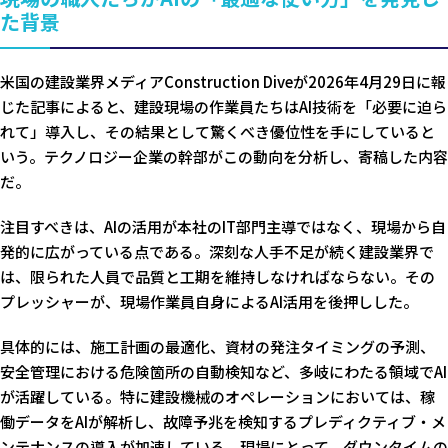
た背景
米国の建設業界メディアConstruction Diveが2026年4月29日に報
じた記事によると、建設現場の作業員たちはAI技術を「必要に迫ら
れて」導入し、その結果として驚くべき優位性を手にしていると
いう。テクノロジー企業の幹部がこの動向を分析し、寄稿した内容
だ。
注目すべきは、AIの活用が本社のIT部門主導ではなく、現場から自
発的に広がっている点である。深刻な人手不足が続く建設業界で
は、限られた人員で品質と工期を維持しなければならない。その
プレッシャーが、現場作業員自身によるAI活用を後押しした。
具体的には、施工計画の最適化、資材の発注タイミングの予測、
安全管理における危険箇所の自動検知など、多岐にわたる領域でAI
が活躍している。特に建設機械のオペレーションにおいては、稼
働データをAIが解析し、故障予兆を検知するプレディクティブ・メ
ンテナンスの導入が加速している。現場にとって、ダウンタイムの