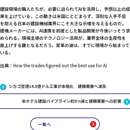
建設現場の職人たちが、必要に迫られてAIを活用し、予想以上の成
果を上げている。この動きは米国にとどまらず、深刻な人手不足
を抱える日本の建設機械業界にこそ大きな示唆を与えるものだ。
建機メーカーには、AI連携を前提とした製品開発が今後いっそう求
められる。現場主導のテクノロジー活用が、業界全体の生産性を
底上げする鍵となるだろう。変革の波は、すでに現場から始まって
いる。
出典：
How the trades figured out the best use for AI
シカゴ空港14.5億ドル工事が本格化 建機需要へ波及
米ホテル建設パイプライン約5%減と建機需要への影響
一覧へ