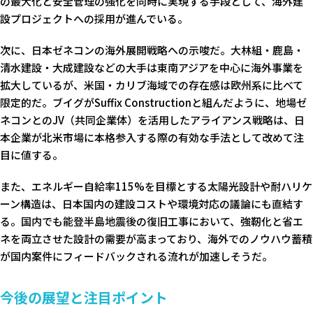
の最大化と安全管理の強化を同時に実現する手段として、海外建
設プロジェクトへの採用が進んでいる。
次に、日本ゼネコンの海外展開戦略への示唆だ。大林組・鹿島・
清水建設・大成建設などの大手は東南アジアを中心に海外事業を
拡大しているが、米国・カリブ海域での存在感は欧州系に比べて
限定的だ。ブイグがSuffix Constructionと組んだように、地場ゼ
ネコンとのJV（共同企業体）を活用したアライアンス戦略は、日
本企業が北米市場に本格参入する際の有効な手法として改めて注
目に値する。
また、エネルギー自給率115%を目標とする太陽光設計や耐ハリケ
ーン構造は、日本国内の建設コストや環境対応の議論にも直結す
る。国内でも能登半島地震後の復旧工事において、強靭化と省エ
ネを両立させた設計の需要が高まっており、海外でのノウハウ蓄積
が国内案件にフィードバックされる流れが加速しそうだ。
今後の展望と注目ポイント