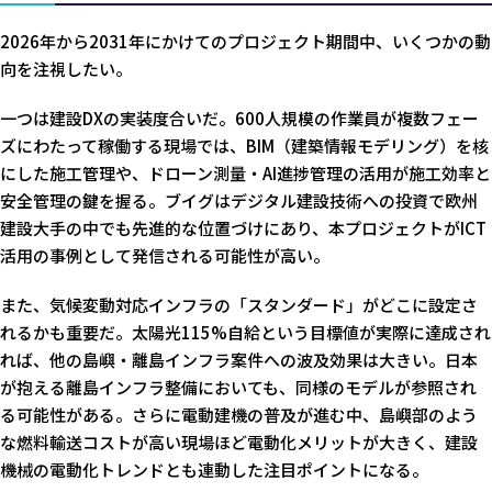
2026年から2031年にかけてのプロジェクト期間中、いくつかの動
向を注視したい。
一つは建設DXの実装度合いだ。600人規模の作業員が複数フェー
ズにわたって稼働する現場では、BIM（建築情報モデリング）を核
にした施工管理や、ドローン測量・AI進捗管理の活用が施工効率と
安全管理の鍵を握る。ブイグはデジタル建設技術への投資で欧州
建設大手の中でも先進的な位置づけにあり、本プロジェクトがICT
活用の事例として発信される可能性が高い。
また、気候変動対応インフラの「スタンダード」がどこに設定さ
れるかも重要だ。太陽光115%自給という目標値が実際に達成され
れば、他の島嶼・離島インフラ案件への波及効果は大きい。日本
が抱える離島インフラ整備においても、同様のモデルが参照され
る可能性がある。さらに電動建機の普及が進む中、島嶼部のよう
な燃料輸送コストが高い現場ほど電動化メリットが大きく、建設
機械の電動化トレンドとも連動した注目ポイントになる。