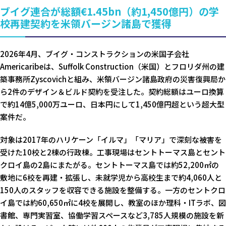
ブイグ連合が総額€1.45bn（約1,450億円）の学
校再建契約を米領バージン諸島で獲得
2026年4月、ブイグ・コンストラクションの米国子会社
Americaribeは、Suffolk Construction（米国）とフロリダ州の建
築事務所Zyscovichと組み、米領バージン諸島政府の災害復興局か
ら2件のデザイン＆ビルド契約を受注した。契約総額はユーロ換算
で約14億5,000万ユーロ、日本円にして1,450億円超という超大型
案件だ。
対象は2017年のハリケーン「イルマ」「マリア」で深刻な被害を
受けた10校と2棟の行政棟。工事現場はセントトーマス島とセント
クロイ島の2島にまたがる。セントトーマス島では約52,200㎡の
敷地に6校を再建・拡張し、未就学児から高校生まで約4,060人と
150人のスタッフを収容できる施設を整備する。一方のセントクロ
イ島では約60,650㎡に4校を展開し、教室のほか理科・ITラボ、図
書館、専門実習室、協働学習スペースなど3,785人規模の施設を新