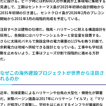
たに設ける。ピーク時には約600人の作業員が工事現場に集結する
見通しで、工期はセントトーマス島が2025年初頭の設計開始から
2031年初頭の引き渡し、セントクロイ島が2026年2月のプレコン
開始から2031年3月の段階的完成を予定している。
注目すべきは建物の仕様だ。強風・ハリケーンに耐える構造設計を
採用し、各施設にはハリケーンシェルターと安全室を設置する。
さらに太陽光パネルで施設全体の電力需要の115%を賄う計画で、
余剰電力は地域へ供給できる設計となっている。工事中も学校活
動を止めないよう、工事はフェーズ分割で段階的に進める方針
だ。
なぜこの海外建設プロジェクトが世界から注目さ
れるのか
近年、気候変動によるハリケーンや台風の大型化・頻発化が顕著
だ。米領バージン諸島は2017年にハリケーン「イルマ」と「マリ
ア」が相次いで直撃し、学校をはじめとするインフラが壊滅的な