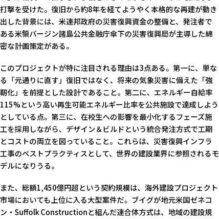
打撃を受けた。復旧から約8年を経てようやく本格的な再建が動き
出した背景には、米連邦政府の災害復興資金の整備と、発注者で
ある米領バージン諸島公共金融庁傘下の災害復興局が主導した綿
密な計画策定がある。
このプロジェクトが特に注目される理由は3点ある。第一に、単な
る「元通りに直す」復旧ではなく、将来の気象災害に備えた「強
靭化」を前提とした設計であること。第二に、エネルギー自給率
115%という高い再生可能エネルギー比率を公共施設で達成しよう
としている点。第三に、在校生への影響を最小化するフェーズ施
工を採用しながら、デザイン＆ビルドという統合発注方式で工期
とコストの両立を図っていること。これらは、災害復興インフラ
工事のベストプラクティスとして、世界の建設業界に参照されるモ
デルになりうる。
また、総額1,450億円超という契約規模は、海外建設プロジェクト
市場においても上位に入る大型案件だ。ブイグが地元米国ゼネコ
ン・Suffolk Constructionと組んだ連合体方式は、地域の建設規