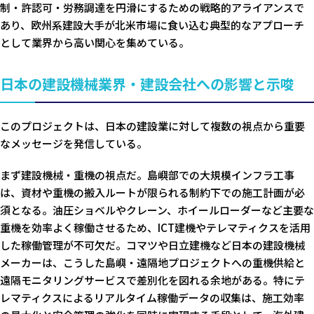
制・許認可・労務調達を円滑にするための戦略的アライアンスで
あり、欧州系建設大手が北米市場に食い込む典型的なアプローチ
として業界から高い関心を集めている。
日本の建設機械業界・建設会社への影響と示唆
このプロジェクトは、日本の建設業に対して複数の視点から重要
なメッセージを発信している。
まず建設機械・重機の視点だ。島嶼部での大規模インフラ工事
は、資材や重機の搬入ルートが限られる制約下での施工計画が必
須となる。油圧ショベルやクレーン、ホイールローダーなど主要な
重機を効率よく稼働させるため、ICT建機やテレマティクスを活用
した稼働管理が不可欠だ。コマツや日立建機など日本の建設機械
メーカーは、こうした島嶼・遠隔地プロジェクトへの重機供給と
遠隔モニタリングサービスで差別化を図れる余地がある。特にテ
レマティクスによるリアルタイム稼働データの収集は、施工効率