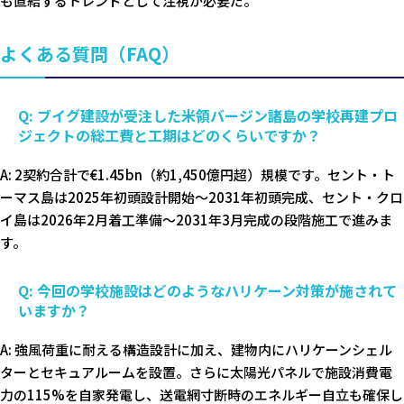
も直結するトレンドとして注視が必要だ。
よくある質問（FAQ）
Q: ブイグ建設が受注した米領バージン諸島の学校再建プロ
ジェクトの総工費と工期はどのくらいですか？
A: 2契約合計で€1.45bn（約1,450億円超）規模です。セント・ト
ーマス島は2025年初頭設計開始〜2031年初頭完成、セント・クロ
イ島は2026年2月着工準備〜2031年3月完成の段階施工で進みま
す。
Q: 今回の学校施設はどのようなハリケーン対策が施されて
いますか？
A: 強風荷重に耐える構造設計に加え、建物内にハリケーンシェル
ターとセキュアルームを設置。さらに太陽光パネルで施設消費電
力の115%を自家発電し、送電網寸断時のエネルギー自立も確保し