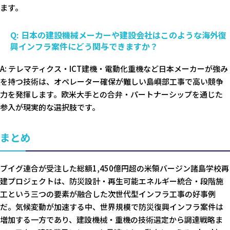
ます。
Q: 日本の建設機械メーカーや建設会社はこのような海外復
興インフラ案件にどう関与できますか？
A: テレマティクス・ICT建機・電動化重機など日本メーカーが強み
を持つ技術は、オペレーター確保が難しい島嶼部工事で高い競争
力を発揮します。欧米大手との合弁・パートナーシップを通じた
参入が現実的な選択肢です。
まとめ
ブイグ連合が受注した総額1,450億円超の米領バージン諸島学校再
建プロジェクトは、防災設計・再生可能エネルギー統合・段階施
工という三つの要素が融合した次世代型インフラ工事の好事例
だ。気候変動が加速する中、世界規模で防災復興インフラ案件は
増加する一方であり、建設機械・重機の技術選定から調達戦略ま