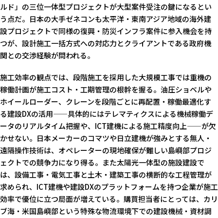
ルド」の三位一体型プロジェクトが大型案件受注の鍵になるとい
う点だ。日本の大手ゼネコンも太平洋・東南アジア地域の海外建
設プロジェクトで同様の復興・防災インフラ案件に参入機会を持
つが、設計施工一括方式への対応力とクライアントである政府機
関との交渉経験が問われる。
施工効率の観点では、段階施工を採用した大規模工事では重機の
稼働計画が施工コスト・工期管理の根幹を握る。油圧ショベルや
ホイールローダー、クレーンを段階ごとに再配置・稼働最適化す
る建設DXの活用——具体的にはテレマティクスによる機械稼働デ
ータのリアルタイム把握や、ICT建機による施工精度向上——が欠
かせない。日本メーカーのコマツや日立建機が強みとする無人・
遠隔操作技術は、オペレーターの現地確保が難しい島嶼部プロジ
ェクトでの競争力になり得る。また太陽光一体型の施設建設で
は、設備工事・電気工事と土木・建築工事の横断的な工程管理が
求められ、ICT建機や建設DXのプラットフォームを持つ企業が施工
効率で優位に立つ局面が増えている。購買担当者にとっては、カリ
ブ海・米国島嶼部という特殊な物流環境下での建設機械・資材調