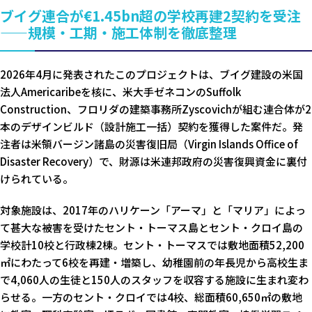
ブイグ連合が€1.45bn超の学校再建2契約を受注
——規模・工期・施工体制を徹底整理
2026年4月に発表されたこのプロジェクトは、ブイグ建設の米国
法人Americaribeを核に、米大手ゼネコンのSuffolk
Construction、フロリダの建築事務所Zyscovichが組む連合体が2
本のデザインビルド（設計施工一括）契約を獲得した案件だ。発
注者は米領バージン諸島の災害復旧局（Virgin Islands Office of
Disaster Recovery）で、財源は米連邦政府の災害復興資金に裏付
けられている。
対象施設は、2017年のハリケーン「アーマ」と「マリア」によっ
て甚大な被害を受けたセント・トーマス島とセント・クロイ島の
学校計10校と行政棟2棟。セント・トーマスでは敷地面積52,200
㎡にわたって6校を再建・増築し、幼稚園前の年長児から高校生ま
で4,060人の生徒と150人のスタッフを収容する施設に生まれ変わ
らせる。一方のセント・クロイでは4校、総面積60,650㎡の敷地