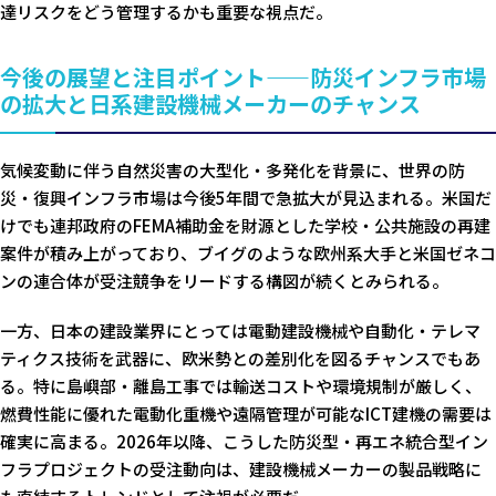
達リスクをどう管理するかも重要な視点だ。
今後の展望と注目ポイント——防災インフラ市場
の拡大と日系建設機械メーカーのチャンス
気候変動に伴う自然災害の大型化・多発化を背景に、世界の防
災・復興インフラ市場は今後5年間で急拡大が見込まれる。米国だ
けでも連邦政府のFEMA補助金を財源とした学校・公共施設の再建
案件が積み上がっており、ブイグのような欧州系大手と米国ゼネコ
ンの連合体が受注競争をリードする構図が続くとみられる。
一方、日本の建設業界にとっては電動建設機械や自動化・テレマ
ティクス技術を武器に、欧米勢との差別化を図るチャンスでもあ
る。特に島嶼部・離島工事では輸送コストや環境規制が厳しく、
燃費性能に優れた電動化重機や遠隔管理が可能なICT建機の需要は
確実に高まる。2026年以降、こうした防災型・再エネ統合型イン
フラプロジェクトの受注動向は、建設機械メーカーの製品戦略に