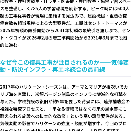
に教室・理科実験室・ITラボ・図書館・専門教室・協働学習スペー
スを整備し、3,785人の学習環境を刷新する。ピーク時には600人
超の工事従事者が現場に集結する見込みで、建設機械・重機の稼
働台数も相当規模に上る大型案件だ。工期はセント・トーマスが
2025年初頭の設計開始から2031年初頭の最終引き渡しまで、セン
ト・クロイが2026年2月の着工準備開始から2031年3月まで段階
的に進む。
なぜ今この復興工事が注目されるのか——気候変
動・防災インフラ・再エネ統合の最前線
2017年のハリケーン・シーズンは、アーマとマリアが相次いでカ
リブ海を直撃し、米領バージン諸島のインフラに壊滅的な打撃を
与えた。学校施設の復旧が約9年を要した背景には、連邦補助金の
複雑な審査プロセスと、「単なる修繕ではなく将来の風水害にも
耐えられる施設への抜本的な改修」という高い設計要件がある。
気候変動の影響でハリケーンの強度・頻度が増す中、今回のプロ
ジェクトは「Build Back Better（より強く、より良く再建す