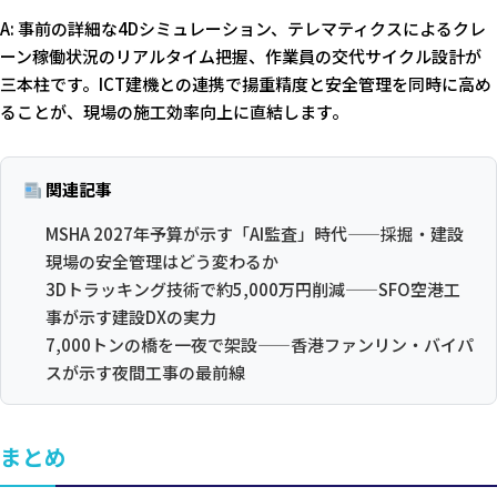
A: 事前の詳細な4Dシミュレーション、テレマティクスによるクレ
ーン稼働状況のリアルタイム把握、作業員の交代サイクル設計が
三本柱です。ICT建機との連携で揚重精度と安全管理を同時に高め
ることが、現場の施工効率向上に直結します。
関連記事
MSHA 2027年予算が示す「AI監査」時代——採掘・建設
現場の安全管理はどう変わるか
3Dトラッキング技術で約5,000万円削減——SFO空港工
事が示す建設DXの実力
7,000トンの橋を一夜で架設——香港ファンリン・バイパ
スが示す夜間工事の最前線
まとめ