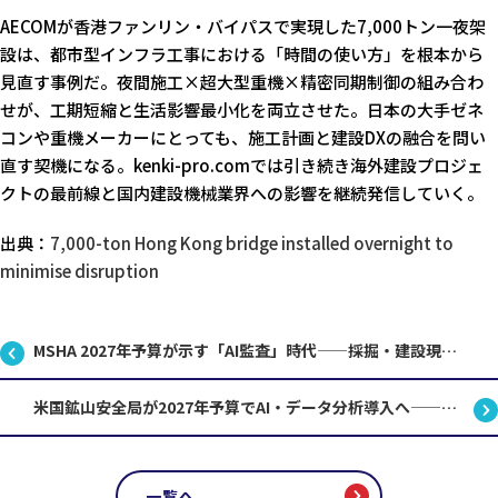
AECOMが香港ファンリン・バイパスで実現した7,000トン一夜架
設は、都市型インフラ工事における「時間の使い方」を根本から
見直す事例だ。夜間施工×超大型重機×精密同期制御の組み合わ
せが、工期短縮と生活影響最小化を両立させた。日本の大手ゼネ
コンや重機メーカーにとっても、施工計画と建設DXの融合を問い
直す契機になる。kenki-pro.comでは引き続き海外建設プロジェ
クトの最前線と国内建設機械業界への影響を継続発信していく。
出典：
7,000-ton Hong Kong bridge installed overnight to
minimise disruption
MSHA 2027年予算が示す「AI監査」時代——採掘・建設現場の安全管理はどう変わるか
米国鉱山安全局が2027年予算でAI・データ分析導入へ——日本の建設業に何をもたらすか
一覧へ