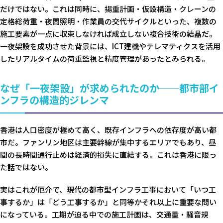
だけではない。これは同時に、揚重計画・仮設構造・クレーンの
定格総荷重・夜間照明・作業員の交代サイクルといった、複数の
施工要素が一点に収束しなければ成立しない複合技術の結晶だ。
一夜架設を成功させた背景には、ICT建機やテレマティクスを活用
したリアルタイムの荷重監視と精度管理があったとみられる。
なぜ「一夜架設」が求められたのか──都市部イ
ンフラの構造的ジレンマ
香港は人口密度が極めて高く、既存インフラへの依存度が高い都
市だ。ファンリン地区は主要幹線が集中するエリアでもあり、昼
間の長時間通行止めは経済的損失に直結する。これは香港に限っ
た話ではない。
実はこれが厄介で、現代の都市型インフラ工事において「いつ工
事するか」は「どう工事するか」と同等かそれ以上に重要な問い
になっている。工期が迫る中での施工計画は、交通量・騒音規