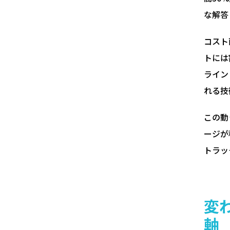
な解答
コスト
トには
ライン
れる技
この動
ージが
トラッ
変
軸