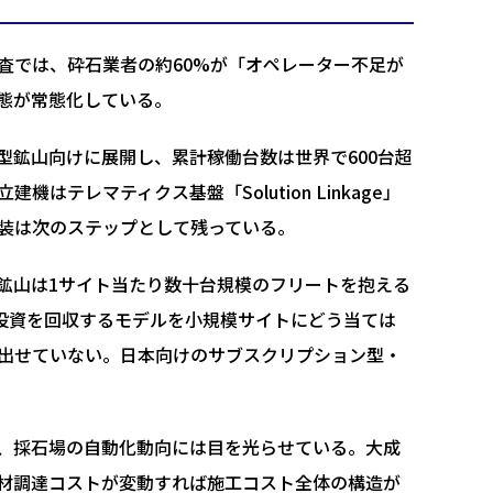
査では、砕石業者の約60%が「オペレーター不足が
態が常態化している。
型鉱山向けに展開し、累計稼働台数は世界で600台超
テレマティクス基盤「Solution Linkage」
装は次のステップとして残っている。
鉱山は1サイト当たり数十台規模のフリートを抱える
期投資を回収するモデルを小規模サイトにどう当ては
出せていない。日本向けのサブスクリプション型・
、採石場の自動化動向には目を光らせている。大成
骨材調達コストが変動すれば施工コスト全体の構造が