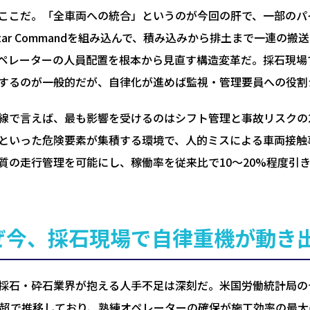
ここだ。「全車両への統合」というのが今回の肝で、一部のパイ
eStar Commandを組み込んで、積み込みから排土まで一連
ペレーターの人員配置を根本から見直す構造変革だ。採石現場
するのが一般的だが、自律化が進めば監視・管理要員への役割
線で言えば、最も影響を受けるのはシフト管理と事故リスクの
といった危険要素が集積する環境で、人的ミスによる車両接触
質の走行管理を可能にし、稼働率を従来比で10〜20%程度引
ぜ今、採石現場で自律重機が動き
採石・砕石業界が抱える人手不足は深刻だ。米国労働統計局の
%超で推移しており、熟練オペレーターの確保が施工効率の最