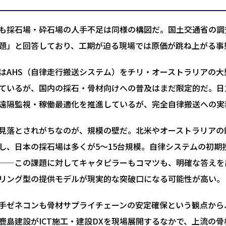
も採石場・砕石場の人手不足は同様の構図だ。国土交通省の調
題」と回答しており、工期が迫る現場では原価が跳ね上がる事
はAHS（自律走行搬送システム）をチリ・オーストラリアの大
ているが、国内の採石・骨材向けへの普及はまだ限定的だ。日立建機は
遠隔監視・稼働最適化を推進しているが、完全自律搬送への実
見落とされがちなのが、規模の壁だ。北米やオーストラリアの
し、日本の採石場は多くが5〜15台規模。自律システムの初
——この課題に対してキャタピラーもコマツも、明確な答えを
リング型の提供モデルが現実的な突破口になる可能性が高い。
手ゼネコンも骨材サプライチェーンの安定確保という観点から
鹿島建設がICT施工・建設DXを現場展開するなかで、上流の