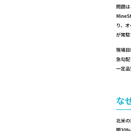
問題は
Min
り、オ
が常駐
現場目
急勾配
一定品
な
北米の
間30