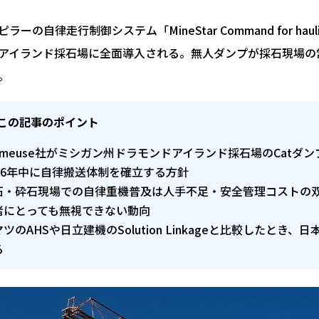
ラーの自律走行制御システム「MineStar Command for h
アイランド採石場に全面導入される。無人ダンプが採石現場の
。
この記事のポイント
rmeuse社がミシガン州ドラモンドアイランド採石場のCatダンプト
026年中に自律搬送体制を確立する方針
石・砕石現場での自律重機普及は人手不足・安全管理コストの
者にとっても無視できない動向
マツのAHSや日立建機のSolution Linkageと比較した
る