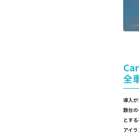
Ca
全
導入が決
数台の
とする
アイラ