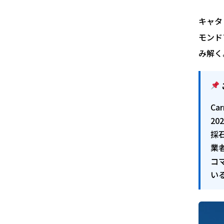
キャタピ
モンド
み解く
Ca
2
採
業
コ
い