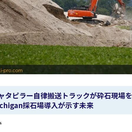
ャタピラー自律搬送トラックが砕石現場を変
ichigan採石場導入が示す未来
6