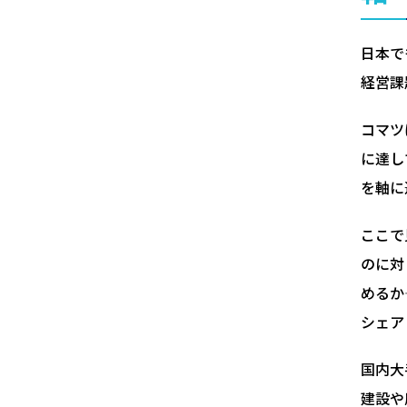
日本で
経営課
コマツ
に達し
を軸に
ここで
のに対
めるか
シェア
国内大
建設や