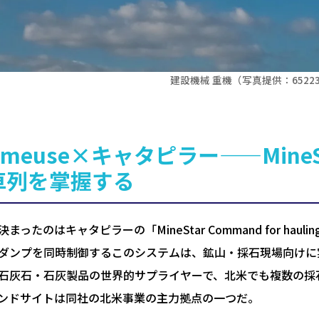
建設機械 重機（写真提供：652234 /
rmeuse×キャタピラー——MineS
車列を掌握する
まったのはキャタピラーの「MineStar Command for ha
ダンプを同時制御するこのシステムは、鉱山・採石現場向けに実績
石灰石・石灰製品の世界的サプライヤーで、北米でも複数の採
ンドサイトは同社の北米事業の主力拠点の一つだ。