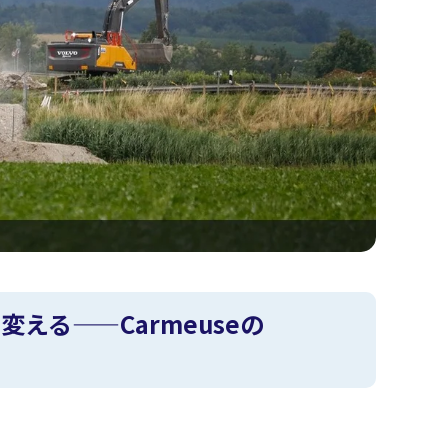
える——Carmeuseの