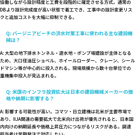
協働しながら設計精度と工費を段階的に確定させる方式。通常の
DBより設計完成度が高い状態で着工でき、工事中の設計変更リス
クと追加コストを大幅に抑制できる。
Q: バージニアビーチの洪水対策工事に使われる主な建設機
械は？
A: 大型の地下排水トンネル・遊水地・ポンプ場建設が主体となる
ため、大口径油圧ショベル、ホイールローダー、クレーン、シール
ドマシン等が中心的に投入される。現場規模から数十台単位での
重機集中投入が見込まれる。
Q: 米国のインフラ投資拡大は日本の建設機械メーカーの価
格や納期に影響する？
A: 影響する可能性が高い。コマツ・日立建機は北米が主要市場で
あり、IIJA関連の需要拡大で北米向け出荷が優先されると、日本国
内向けの納期延長や価格上昇圧力につながるリスクがある。調達
担当者は早期発注で対応したい。