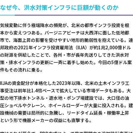
なぜ今、洪水対策インフラに巨額が動くのか
気候変動に伴う極端降水の頻発が、北米の都市インフラ投資を根
本から変えつつある。バージニアビーチは大西洋に面した低地都
市で、海面上昇の影響を受けやすい地形的脆弱性を抱えている。連
邦政府の2021年インフラ投資雇用法（IIJA）が約1兆2,000億ドル
の財源を供給したことで、各州・市が長年先送りしてきた洪水対
策・排水インフラの更新に一斉に着手し始めた。今回の5億ドル案
件もその流れに乗る。
IIJAの資金配分が本格化した2023年以降、北米の土木インフラ工
事受注は前年比1.4倍ペースで拡大している市場データもある。大
型の地下排水トンネル・遊水地・ポンプ場建設では、大口径の油
圧ショベルやクレーン、ホイールローダーが大量に投入される。建
設機械の需要は局所的に急騰し、リードタイム延長・稼働率上昇
という形で機器メーカーの収益にも直撃する。