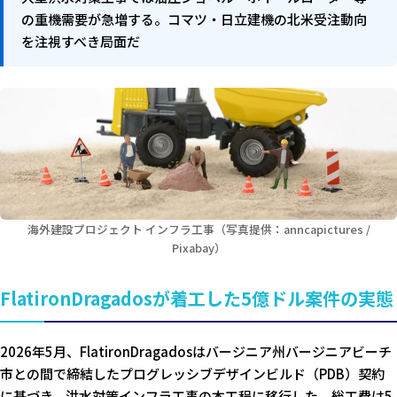
の重機需要が急増する。コマツ・日立建機の北米受注動向
を注視すべき局面だ
海外建設プロジェクト インフラ工事（写真提供：anncapictures /
Pixabay）
FlatironDragadosが着工した5億ドル案件の実態
2026年5月、FlatironDragadosはバージニア州バージニアビーチ
市との間で締結したプログレッシブデザインビルド（PDB）契約
に基づき、洪水対策インフラ工事の本工程に移行した。総工費は5