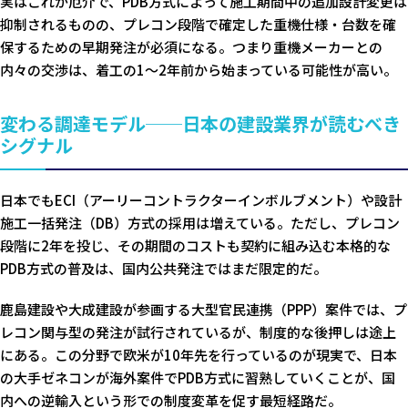
実はこれが厄介で、PDB方式によって施工期間中の追加設計変更は
抑制されるものの、プレコン段階で確定した重機仕様・台数を確
保するための早期発注が必須になる。つまり重機メーカーとの
内々の交渉は、着工の1〜2年前から始まっている可能性が高い。
変わる調達モデル──日本の建設業界が読むべき
シグナル
日本でもECI（アーリーコントラクターインボルブメント）や設計
施工一括発注（DB）方式の採用は増えている。ただし、プレコン
段階に2年を投じ、その期間のコストも契約に組み込む本格的な
PDB方式の普及は、国内公共発注ではまだ限定的だ。
鹿島建設や大成建設が参画する大型官民連携（PPP）案件では、プ
レコン関与型の発注が試行されているが、制度的な後押しは途上
にある。この分野で欧米が10年先を行っているのが現実で、日本
の大手ゼネコンが海外案件でPDB方式に習熟していくことが、国
内への逆輸入という形での制度変革を促す最短経路だ。