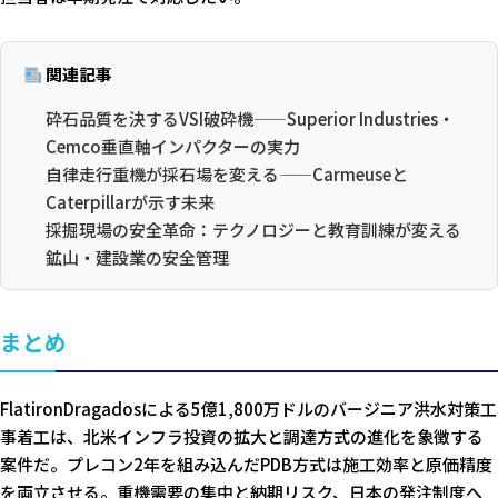
関連記事
砕石品質を決するVSI破砕機——Superior Industries・
Cemco垂直軸インパクターの実力
自律走行重機が採石場を変える——Carmeuseと
Caterpillarが示す未来
採掘現場の安全革命：テクノロジーと教育訓練が変える
鉱山・建設業の安全管理
まとめ
FlatironDragadosによる5億1,800万ドルのバージニア洪水対策工
事着工は、北米インフラ投資の拡大と調達方式の進化を象徴する
案件だ。プレコン2年を組み込んだPDB方式は施工効率と原価精度
を両立させる。重機需要の集中と納期リスク、日本の発注制度へ