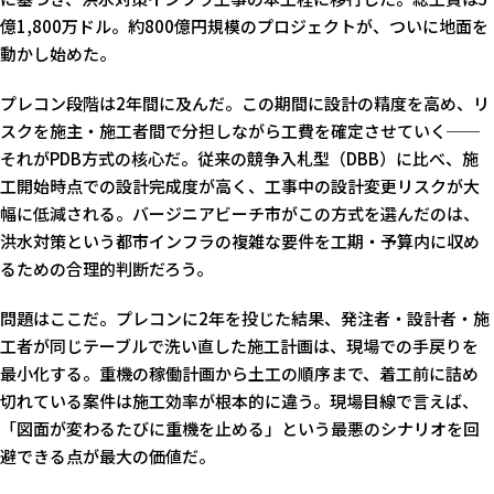
億1,800万ドル。約800億円規模のプロジェクトが、ついに地面を
動かし始めた。
プレコン段階は2年間に及んだ。この期間に設計の精度を高め、リ
スクを施主・施工者間で分担しながら工費を確定させていく──
それがPDB方式の核心だ。従来の競争入札型（DBB）に比べ、施
工開始時点での設計完成度が高く、工事中の設計変更リスクが大
幅に低減される。バージニアビーチ市がこの方式を選んだのは、
洪水対策という都市インフラの複雑な要件を工期・予算内に収め
るための合理的判断だろう。
問題はここだ。プレコンに2年を投じた結果、発注者・設計者・施
工者が同じテーブルで洗い直した施工計画は、現場での手戻りを
最小化する。重機の稼働計画から土工の順序まで、着工前に詰め
切れている案件は施工効率が根本的に違う。現場目線で言えば、
「図面が変わるたびに重機を止める」という最悪のシナリオを回
避できる点が最大の価値だ。