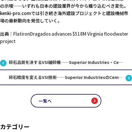
の示唆──いずれも日本の建設業界が今から織り込むべき変化。
kenki-pro.comでは引き続き海外建設プロジェクトと建設機械市
場の最新動向を発信していく。
出典：
FlatironDragados advances $518M Virginia floodwater
project
砕石品質を決するVSI破砕機——Superior Industries・Cemco垂直軸インパクターの実力
砕石精度を変えるVSI技術——Superior IndustriesのCemco縦軸インパクター徹底解説
一覧へ
カテゴリー