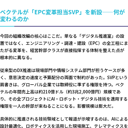
ベクテルが「EPC変革担当SVP」を新設——何が
変わるのか
今回の組織改編の核心はここだ。単なる「デジタル推進室」の設
置ではなく、エンジニアリング・調達・建設（EPC）の全工程にま
たがる変革を、経営幹部クラスが直接指揮する体制を整えた点が
根本的に異なる。
従来型のDX推進は現場部門や情報システム部門が担うケースが多
く、意思決定の速度と予算配分の両面で制約があった。SVPという
肩書きは、グローバル企業では取締役に準ずる権限を持つ。ベク
テルの年間売上高は約210億ドル（約3兆2,000億円）規模であ
り、その全プロジェクトにAI・ロボット・デジタル技術を適用する
権限を一人の幹部が束ねることになる。影響規模は膨大だ。
具体的に推進される技術領域として報道が示唆するのは、AIによる
設計最適化、ロボティクスを活用した現場施工、テレマティクスを