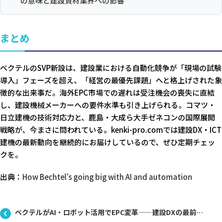
の意味と建設資材業界への影響
まとめ
ベクテルのSVP新設は、建設業における自動化競争が「現場の試験
導入」フェーズを超え、「経営の最優先課題」へと格上げされた象
徴的な出来事だ。海外EPC市場での遅れは受注機会の喪失に直結
し、建設機械メーカーへの要件水準も引き上げられる。コマツ・
日立建機の技術対応力と、鹿島・大成ら大手ゼネコンの国際展開
戦略が、今まさに問われている。kenki-pro.comでは建設DX・ICT
建機の最新動向を継続的にお届けしているので、ぜひ定期チェッ
クを。
出典：
How Bechtel’s going big with AI and automation
ベクテルがAI・ロボット活用でEPC変革——建設DXの最前線と日本への示唆