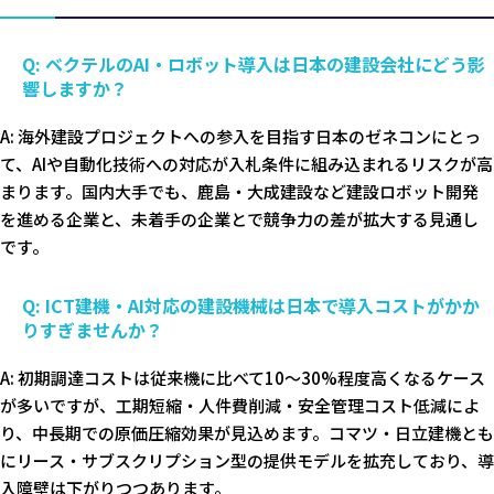
Q: ベクテルのAI・ロボット導入は日本の建設会社にどう影
響しますか？
A: 海外建設プロジェクトへの参入を目指す日本のゼネコンにとっ
て、AIや自動化技術への対応が入札条件に組み込まれるリスクが高
まります。国内大手でも、鹿島・大成建設など建設ロボット開発
を進める企業と、未着手の企業とで競争力の差が拡大する見通し
です。
Q: ICT建機・AI対応の建設機械は日本で導入コストがかか
りすぎませんか？
A: 初期調達コストは従来機に比べて10〜30%程度高くなるケース
が多いですが、工期短縮・人件費削減・安全管理コスト低減によ
り、中長期での原価圧縮効果が見込めます。コマツ・日立建機とも
にリース・サブスクリプション型の提供モデルを拡充しており、導
入障壁は下がりつつあります。