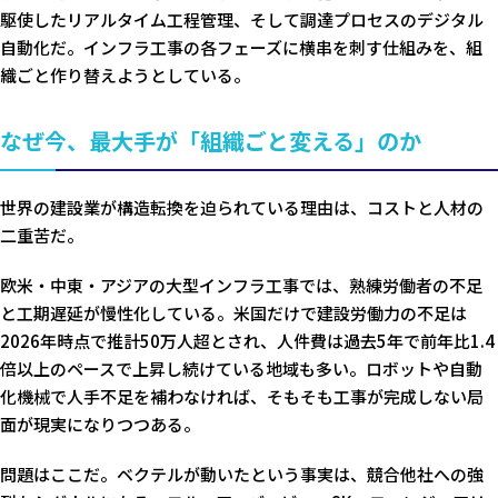
駆使したリアルタイム工程管理、そして調達プロセスのデジタル
自動化だ。インフラ工事の各フェーズに横串を刺す仕組みを、組
織ごと作り替えようとしている。
なぜ今、最大手が「組織ごと変える」のか
世界の建設業が構造転換を迫られている理由は、コストと人材の
二重苦だ。
欧米・中東・アジアの大型インフラ工事では、熟練労働者の不足
と工期遅延が慢性化している。米国だけで建設労働力の不足は
2026年時点で推計50万人超とされ、人件費は過去5年で前年比1.4
倍以上のペースで上昇し続けている地域も多い。ロボットや自動
化機械で人手不足を補わなければ、そもそも工事が完成しない局
面が現実になりつつある。
問題はここだ。ベクテルが動いたという事実は、競合他社への強