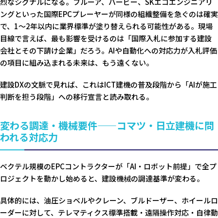
烈なシグナルになる。フルーア、バービー、SKエコエンジニアリ
ングといった国際EPCプレーヤーが同様の組織整備を急ぐのは確実
で、1〜2年以内に業界標準が塗り替えられる可能性がある。現場
目線で言えば、最も影響を受けるのは「国際入札に参加する建設
会社とその下請け企業」だろう。AIや自動化への対応力が入札評価
の項目に組み込まれる未来は、もう遠くない。
建設DXの文脈で見れば、これはICT建機の普及段階から「AIが施工
判断を担う段階」への移行宣言と読み取れる。
変わる調達・機械要件——コマツ・日立建機に問
われる対応力
ベクテル規模のEPCコントラクターが「AI・ロボット前提」で全プ
ロジェクトを動かし始めると、建設機械の調達基準が変わる。
具体的には、油圧ショベルやクレーン、ブルドーザー、ホイールロ
ーダーに対して、テレマティクス標準搭載・遠隔操作対応・自律動