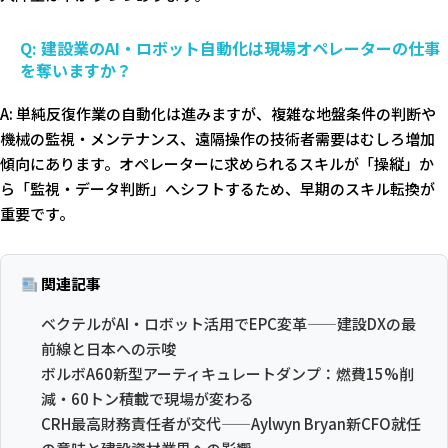
Q: 建設業のAI・ロボット自動化は現場オペレーターの仕事
を奪いますか？
A: 単純反復作業の自動化は進みますが、複雑な地盤条件の判断や
機械の監視・メンテナンス、遠隔操作の技術者需要はむしろ増加
傾向にあります。オペレーターに求められるスキルが「操縦」か
ら「監視・データ判断」へシフトするため、早期のスキル転換が
重要です。
関連記事
ベクテルがAI・ロボット活用でEPC変革——建設DXの最
前線と日本への示唆
ボルボA60新型アーティキュレートダンプ：燃費15%削
減・60トン積載で現場が変わる
CRH最高財務責任者が交代——Aylwyn Bryan新CFO就任