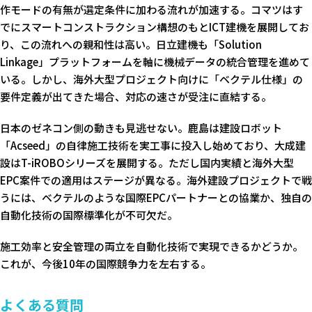
作モードの有無が選定条件に加わる流れが加速する。コマツはす
でにスマートコンストラクション構想のもとICT建機を展開してお
り、この流れへの親和性は高い。日立建機も「Solution
Linkage」プラットフォームを軸に機械データの統合管理を進めて
いる。しかし、海外大型プロジェクト向けに「ベクテル仕様」の
要件定義が出てきた場合、対応の速さが受注に直結する。
日本のゼネコン側の動きも見逃せない。鹿島は建設ロボット
「Acseed」の自律施工技術を実工事に投入し始めており、大成建
設はT-iROBOシリーズを展開する。ただし国内実績と海外大型
EPC案件での適用はステージが異なる。海外建設プロジェクトで戦
うには、ベクテルのような国際EPCパートナーとの協業か、独自の
自動化技術の国際標準化が不可欠だ。
施工効率と安全管理の両立を自動化技術で実現できるかどうか。
これが、今後10年の国際競争力を左右する。
よくある質問