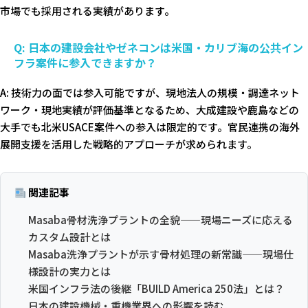
市場でも採用される実績があります。
Q: 日本の建設会社やゼネコンは米国・カリブ海の公共イン
フラ案件に参入できますか？
A: 技術力の面では参入可能ですが、現地法人の規模・調達ネット
ワーク・現地実績が評価基準となるため、大成建設や鹿島などの
大手でも北米USACE案件への参入は限定的です。官民連携の海外
展開支援を活用した戦略的アプローチが求められます。
関連記事
Masaba骨材洗浄プラントの全貌——現場ニーズに応える
カスタム設計とは
Masaba洗浄プラントが示す骨材処理の新常識——現場仕
様設計の実力とは
米国インフラ法の後継「BUILD America 250法」とは？
日本の建設機械・重機業界への影響を読む