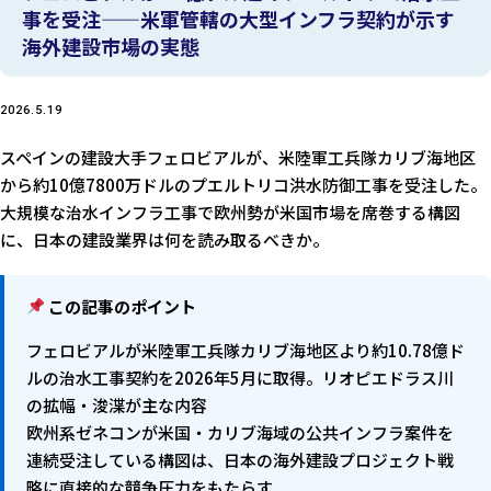
事を受注——米軍管轄の大型インフラ契約が示す
海外建設市場の実態
2026.5.19
スペインの建設大手フェロビアルが、米陸軍工兵隊カリブ海地区
から約10億7800万ドルのプエルトリコ洪水防御工事を受注した。
大規模な治水インフラ工事で欧州勢が米国市場を席巻する構図
に、日本の建設業界は何を読み取るべきか。
この記事のポイント
フェロビアルが米陸軍工兵隊カリブ海地区より約10.78億ド
ルの治水工事契約を2026年5月に取得。リオピエドラス川
の拡幅・浚渫が主な内容
欧州系ゼネコンが米国・カリブ海域の公共インフラ案件を
連続受注している構図は、日本の海外建設プロジェクト戦
略に直接的な競争圧力をもたらす