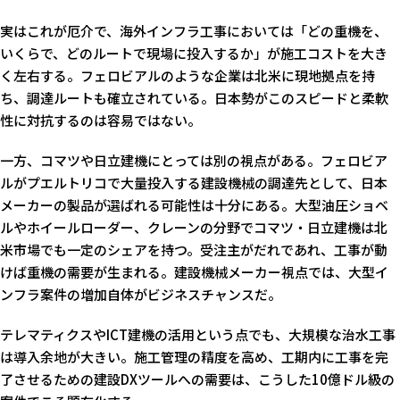
実はこれが厄介で、海外インフラ工事においては「どの重機を、
いくらで、どのルートで現場に投入するか」が施工コストを大き
く左右する。フェロビアルのような企業は北米に現地拠点を持
ち、調達ルートも確立されている。日本勢がこのスピードと柔軟
性に対抗するのは容易ではない。
一方、コマツや日立建機にとっては別の視点がある。フェロビア
ルがプエルトリコで大量投入する建設機械の調達先として、日本
メーカーの製品が選ばれる可能性は十分にある。大型油圧ショベ
ルやホイールローダー、クレーンの分野でコマツ・日立建機は北
米市場でも一定のシェアを持つ。受注主がだれであれ、工事が動
けば重機の需要が生まれる。建設機械メーカー視点では、大型イ
ンフラ案件の増加自体がビジネスチャンスだ。
テレマティクスやICT建機の活用という点でも、大規模な治水工事
は導入余地が大きい。施工管理の精度を高め、工期内に工事を完
了させるための建設DXツールへの需要は、こうした10億ドル級の