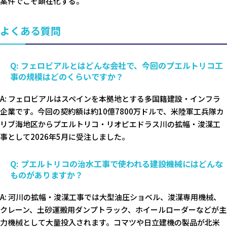
案件でこそ顕在化する。
よくある質問
Q: フェロビアルとはどんな会社で、今回のプエルトリコ工
事の規模はどのくらいですか？
A: フェロビアルはスペインを本拠地とする多国籍建設・インフラ
企業です。今回の契約額は約10億7800万ドルで、米陸軍工兵隊カ
リブ海地区からプエルトリコ・リオピエドラス川の拡幅・浚渫工
事として2026年5月に受注しました。
Q: プエルトリコの治水工事で使われる建設機械にはどんな
ものがありますか？
A: 河川の拡幅・浚渫工事では大型油圧ショベル、浚渫専用機械、
クレーン、土砂運搬用ダンプトラック、ホイールローダーなどが主
力機械として大量投入されます。コマツや日立建機の製品が北米