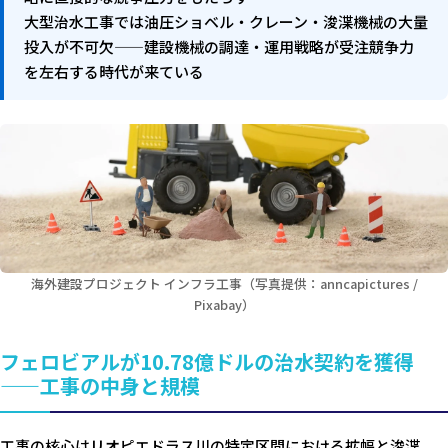
大型治水工事では油圧ショベル・クレーン・浚渫機械の大量
投入が不可欠——建設機械の調達・運用戦略が受注競争力
を左右する時代が来ている
海外建設プロジェクト インフラ工事（写真提供：anncapictures /
Pixabay）
フェロビアルが10.78億ドルの治水契約を獲得
——工事の中身と規模
工事の核心はリオピエドラス川の特定区間における拡幅と浚渫