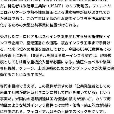
だ。発注者は米陸軍工兵隊（USACE）カリブ海地区。プエルトリ
コはハリケーンや熱帯性低気圧による洪水被害が繰り返されてき
た地域であり、この工事は同島の洪水防御インフラを抜本的に強
化するための大型公共事業に位置づけられる。
受注したフェロビアルはスペインを本拠地とする多国籍建設・イ
ンフラ企業で、空港運営から道路、複合インフラ工事まで手掛け
る。北米市場への展開を加速しており、今回のUSACE案件もその
延長線上にある。10億ドルを超える単一インフラ契約は、現場規
模としても相当な重機投入量が必要になる。油圧ショベルや浚渫
専用機械、クレーン、土砂運搬のためのダンプトラックが大量に稼
働することになる工事だ。
専門家目線で言えば、この案件が示すのは「公共発注者としての
米軍工兵隊が欧州系ゼネコンに対して門戸を開いている」という
事実だ。米国内の連邦調達は国内優遇の傾向が強いが、カリブ海
地区のような域外インフラ案件では実績・価格・施工能力が純粋
に評価される。フェロビアルはその土俵でスペックをクリアし