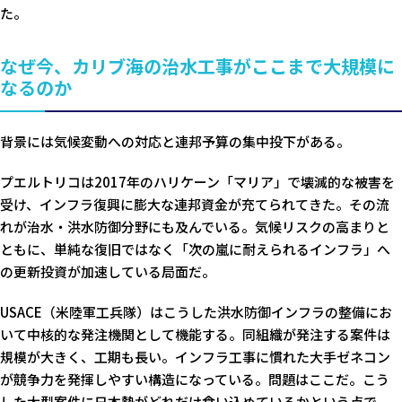
た。
なぜ今、カリブ海の治水工事がここまで大規模に
なるのか
背景には気候変動への対応と連邦予算の集中投下がある。
プエルトリコは2017年のハリケーン「マリア」で壊滅的な被害を
受け、インフラ復興に膨大な連邦資金が充てられてきた。その流
れが治水・洪水防御分野にも及んでいる。気候リスクの高まりと
ともに、単純な復旧ではなく「次の嵐に耐えられるインフラ」へ
の更新投資が加速している局面だ。
USACE（米陸軍工兵隊）はこうした洪水防御インフラの整備にお
いて中核的な発注機関として機能する。同組織が発注する案件は
規模が大きく、工期も長い。インフラ工事に慣れた大手ゼネコン
が競争力を発揮しやすい構造になっている。問題はここだ。こう
した大型案件に日本勢がどれだけ食い込めているかという点で、