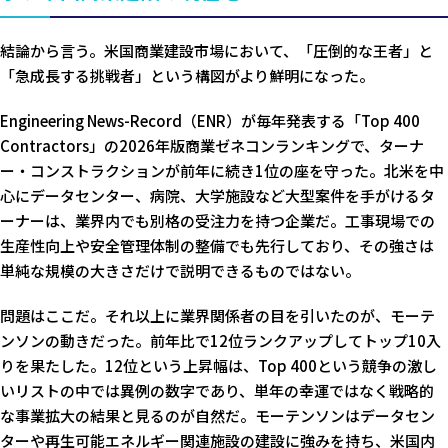
結論から言う。米国商業建設市場において、「圧倒的な王者」と
「急成長する挑戦者」という構図がより鮮明になった。
Engineering News-Record（ENR）が毎年発表する「Top 400
Contractors」の2026年版商業ゼネコンランキングで、ターナ
ー・コンストラクションが前年に続き1位の座を守った。北米を中
心にデータセンター、病院、大学施設など大型案件を手がけるタ
ーナーは、業界内でも別格の受注力を持つ企業だ。工事現場での
生産性向上や安全管理体制の整備でも先行しており、その強さは
単純な規模の大きさだけで説明できるものではない。
問題はここだ。それ以上に業界関係者の目を引いたのが、モーテ
ンソンの動きだった。前年比で12位ランクアップしてトップ10入
りを果たした。12位という上昇幅は、Top 400という競争の激し
いリストの中では異例の数字であり、単年の幸運ではなく戦略的
な事業拡大の結果と見るのが自然だ。モーテンソンはデータセン
ターや再生可能エネルギー関連施設の建設に強みを持ち、米国内