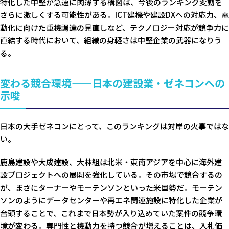
特化した中堅が急速に肉薄する構図は、今後のランキング変動を
さらに激しくする可能性がある。ICT建機や建設DXへの対応力、電
動化に向けた重機調達の見直しなど、テクノロジー対応が競争力に
直結する時代において、組織の身軽さは中堅企業の武器になりう
る。
変わる競合環境——日本の建設業・ゼネコンへの
示唆
日本の大手ゼネコンにとって、このランキングは対岸の火事ではな
い。
鹿島建設や大成建設、大林組は北米・東南アジアを中心に海外建
設プロジェクトへの展開を強化している。その市場で競合するの
が、まさにターナーやモーテンソンといった米国勢だ。モーテン
ソンのようにデータセンターや再エネ関連施設に特化した企業が
台頭することで、これまで日本勢が入り込めていた案件の競争環
境が変わる。専門性と機動力を持つ競合が増えることは、入札価