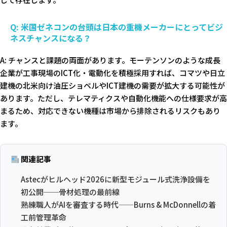
Q: 米国ゼネコンの台頭は日本の重機メーカーにとってビジ
ネスチャンスになる？
A: チャンスと課題の両面があります。モーテンソンのような成長
企業が工事現場のICT化・電動化を積極採用すれば、コマツや日立
建機の北米向け油圧ショベルやICT建機の需要が拡大する可能性が
あります。ただし、テレマティクスや自動化機能への仕様要求が高
まるため、対応できない機種は市場から排除されるリスクもあり
ます。
関連記事
Astecがヒルヘッド2026に新型モジュール式洗浄設備を
初公開──骨材処理の最前線
熟練職人がAIを審査する時代——Burns & McDonnellの着
工前管理革命