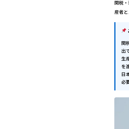
関税・
産者と
関
出
生
を
日
必