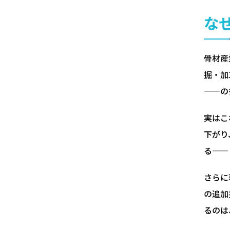
な
骨材産
掘・加
——の
実はこ
下がり
る——
さらに
の追加
るのは