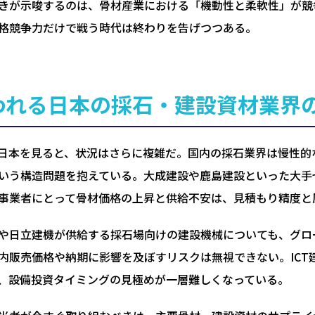
きが示唆するのは、骨材産業における「機動性と柔軟性」が競
格競争力だけで戦う時代は終わりを告げつつある。
われる日本の採石・建設資材業界
日本を見ると、状況はさらに複雑だ。国内の採石業界は慢性的
いう構造問題を抱えている。大成建設や鹿島建設といった大手
事業者にとって骨材価格の上昇と供給不安は、見積もり精度と
や日立建機が供給する採石場向けの建設機械についても、グロ
内販売価格や納期に影響を及ぼすリスクは無視できない。IC
、設備投資タイミングの見極めが一層難しくなっている。