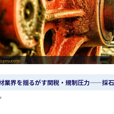
材業界を揺るがす関税・規制圧力——採
7