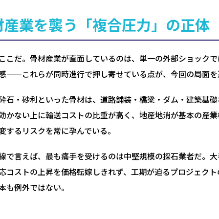
材産業を襲う「複合圧力」の正体
ここだ。骨材産業が直面しているのは、単一の外部ショックで
感——これらが同時進行で押し寄せている点が、今回の局面を
砕石・砂利といった骨材は、道路舗装・橋梁・ダム・建築基礎
効かない上に輸送コストの比重が高く、地産地消が基本の産業
変するリスクを常に孕んでいる。
線で言えば、最も痛手を受けるのは中堅規模の採石業者だ。大
応コストの上昇を価格転嫁しきれず、工期が迫るプロジェクト
本も例外ではない。