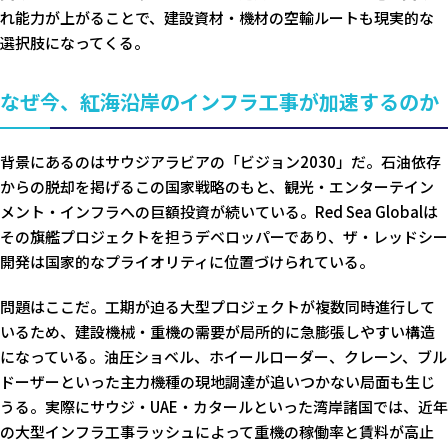
れ能力が上がることで、建設資材・機材の空輸ルートも現実的な
選択肢になってくる。
なぜ今、紅海沿岸のインフラ工事が加速するのか
背景にあるのはサウジアラビアの「ビジョン2030」だ。石油依存
からの脱却を掲げるこの国家戦略のもと、観光・エンターテイン
メント・インフラへの巨額投資が続いている。Red Sea Globalは
その旗艦プロジェクトを担うデベロッパーであり、ザ・レッドシー
開発は国家的なプライオリティに位置づけられている。
問題はここだ。工期が迫る大型プロジェクトが複数同時進行して
いるため、建設機械・重機の需要が局所的に急膨張しやすい構造
になっている。油圧ショベル、ホイールローダー、クレーン、ブル
ドーザーといった主力機種の現地調達が追いつかない局面も生じ
うる。実際にサウジ・UAE・カタールといった湾岸諸国では、近年
の大型インフラ工事ラッシュによって重機の稼働率と賃料が高止