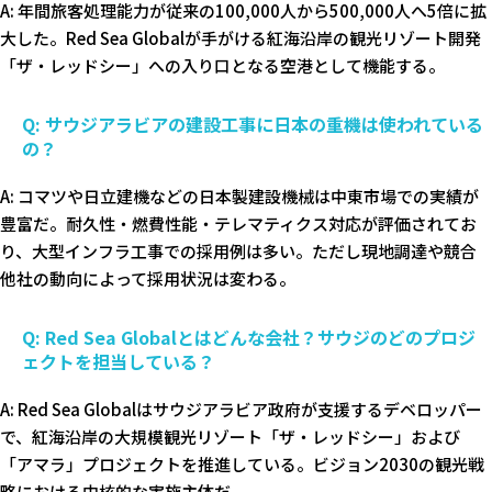
A: 年間旅客処理能力が従来の100,000人から500,000人へ5倍に拡
大した。Red Sea Globalが手がける紅海沿岸の観光リゾート開発
「ザ・レッドシー」への入り口となる空港として機能する。
Q: サウジアラビアの建設工事に日本の重機は使われている
の？
A: コマツや日立建機などの日本製建設機械は中東市場での実績が
豊富だ。耐久性・燃費性能・テレマティクス対応が評価されてお
り、大型インフラ工事での採用例は多い。ただし現地調達や競合
他社の動向によって採用状況は変わる。
Q: Red Sea Globalとはどんな会社？サウジのどのプロジ
ェクトを担当している？
A: Red Sea Globalはサウジアラビア政府が支援するデベロッパー
で、紅海沿岸の大規模観光リゾート「ザ・レッドシー」および
「アマラ」プロジェクトを推進している。ビジョン2030の観光戦
略における中核的な実施主体だ。