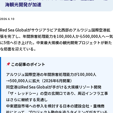
海観光開発が加速
2026.6.10
Red Sea Globalがサウジアラビア北西部のアルワジュ国際空港拡
張を完了し、年間旅客処理能力を100,000人から500,000人へ一気
に5倍へ引き上げた。中東最大規模の観光開発プロジェクトが新た
な局面を迎えている。
この記事のポイント
アルワジュ国際空港の年間旅客処理能力が100,000人
→500,000人に拡大（2026年6月開業）
同空港はRed Sea Globalが手がける大規模リゾート開発
「ザ・レッドシー」の空の玄関口であり、周辺インフラ工事
はさらに継続する見通し
中東建設市場への参入を検討する日本の建設会社・重機商
社にとって、プロジェクト動向を追うタイミングがきている