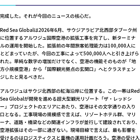
完成した。それが今回のニュースの核心だ。
Red Sea Globalは2026年6月、サウジアラビア北西部タブーク州
に位置するアルワジュ国際空港の拡張工事を完了し、新ターミナ
ルの運用を開始した。拡張前の年間旅客処理能力は100,000人に
とどまっていたが、今回の工事によって500,000人へと引き上げら
れた。単純な数字の増加だけでなく、空港の機能そのものが「地
方小規模空港」から「国際観光拠点の玄関口」へとクラスチェン
ジしたと見るべきだ。
アルワジュはサウジ北西部の紅海沿岸に位置する。この一帯はRed
Sea Globalが開発を進める超大型観光リゾート「ザ・レッドシ
ー」プロジェクトのエリアにあたり、空港はその文字通りの入り
口となる。工事現場の規模感で言えば、リゾートホテル群、マリ
ーナ、道路・橋梁などの関連インフラが並行して建設されており、
空港拡張はその一部に過ぎない。現場目線で言えば、最も影響を
受けるのはロジスティクスと重機の運用計画だろう。空港の受け入