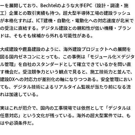
ーを展開しており、Bechtelのような大手EPC（設計・調達・施
工）企業との取引実績も持つ。超大型半導体工場の建設ラッシュ
が本格化すれば、ICT建機・自動化・電動化への対応速度が北米で
の受注に直結する。デジタル建設との親和性が低い機種・ブラン
ドは、そもそも候補から外れる可能性がある。
大成建設や鹿島建設のように、海外建設プロジェクトへの展開を
図る国内ゼネコンにとっても、この事例は「モジュール化×デジタ
ル管理」を自社のスタンダードとして確立できているかを問い直
す機会だ。受注競争力という観点で見ると、施工技術力と並んで、
建設DXへの対応力が差別化の軸になりつつある。安全管理におい
ても、デジタル技術によるリアルタイム監視が当たり前になる流
れは加速している。
実はこれが厄介で、国内の工事現場では依然として「デジタルは
任意対応」という文化が残っている。海外の超大型案件では、も
はや必須条件だ。