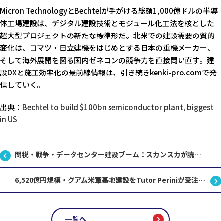
Micron TechnologyとBechtelが手がける総額1,000億ドルの半導
体工場建設は、デジタル建設技術とモジュール化工法を核とした
超大型プロジェクトの新たな標準形だ。北米での建設需要の質的
変化は、コマツ・日立建機をはじめとする日本の重機メーカー、
そして海外展開を図る国内ゼネコンの競争力を直接問い直す。建
設DXと施工効率化の最前線情報は、引き続きkenki-pro.comで発
信していく。
出典：
Bechtel to build $100bn semiconductor plant, biggest
in US
関税・戦争・データセンター建設ブーム：スカンスカが読む2026年米国建設市場の実態
6,520億円規模・グアム米軍基地建設をTutor Periniが受注——海外軍事インフラ工事の最前線
一覧へ