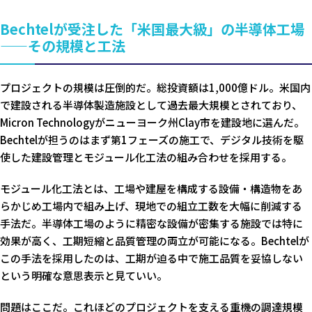
Bechtelが受注した「米国最大級」の半導体工場
——その規模と工法
プロジェクトの規模は圧倒的だ。総投資額は1,000億ドル。米国内
で建設される半導体製造施設として過去最大規模とされており、
Micron Technologyがニューヨーク州Clay市を建設地に選んだ。
Bechtelが担うのはまず第1フェーズの施工で、デジタル技術を駆
使した建設管理とモジュール化工法の組み合わせを採用する。
モジュール化工法とは、工場や建屋を構成する設備・構造物をあ
らかじめ工場内で組み上げ、現地での組立工数を大幅に削減する
手法だ。半導体工場のように精密な設備が密集する施設では特に
効果が高く、工期短縮と品質管理の両立が可能になる。Bechtelが
この手法を採用したのは、工期が迫る中で施工品質を妥協しない
という明確な意思表示と見ていい。
問題はここだ。これほどのプロジェクトを支える重機の調達規模