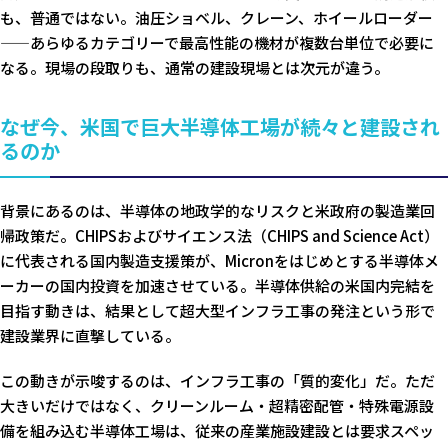
も、普通ではない。油圧ショベル、クレーン、ホイールローダー
——あらゆるカテゴリーで最高性能の機材が複数台単位で必要に
なる。現場の段取りも、通常の建設現場とは次元が違う。
なぜ今、米国で巨大半導体工場が続々と建設され
るのか
背景にあるのは、半導体の地政学的なリスクと米政府の製造業回
帰政策だ。CHIPSおよびサイエンス法（CHIPS and Science Act）
に代表される国内製造支援策が、Micronをはじめとする半導体メ
ーカーの国内投資を加速させている。半導体供給の米国内完結を
目指す動きは、結果として超大型インフラ工事の発注という形で
建設業界に直撃している。
この動きが示唆するのは、インフラ工事の「質的変化」だ。ただ
大きいだけではなく、クリーンルーム・超精密配管・特殊電源設
備を組み込む半導体工場は、従来の産業施設建設とは要求スペッ