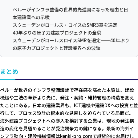
ペルーがインフラ整備の世界的先進国になった理由と日
本建設業への示唆
スウェーデンがロールス・ロイスのSMR3基を選定——
40年ぶりの原子力建設プロジェクトの全貌
スウェーデンがロールスロイスSMRを選定——40年ぶり
の原子力プロジェクトと建設業界への波紋
まとめ
ペルーが世界のインフラ整備議論で存在感を高めた本質は、建設
機械や工法の革新より先に、発注・契約・維持管理の構造を変え
たことにある。日本の建設業界も、ICT建機や建設DXへの投資と並
行して、プロセス設計の根本的な見直しを迫られている局面だ。
海外建設プロジェクトへの参入を検討する企業は、現地の発注構
造の変化を見極めることが受注競争力の鍵になる。最新の海外イ
ンフラ動向・建設機械情報はkenki-pro.comで継続的にお届けし