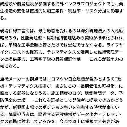
成建設や鹿島建設が参画する海外インフラプロジェクトでも、発
注構造の変化は直接的に施工条件・利益率・リスク分担に影響す
る。
現場目線で言えば、最も影響を受けるのは海外現地法人の入札戦
略だろう。性能発注型・長期維持管理込みの契約が標準化されれ
ば、単純な工事金額の安さだけでは受注できなくなる。ライフサ
イクルコストの提案力、テレマティクスを活用した維持管理デー
タの提供能力、工事完了後の品質保証体制——これらが競争力の
核になる。
重機メーカーの観点では、コマツや日立建機が強みとするICT建
機・テレマティクス技術が、まさにこの「長期価値の可視化」に
直結する武器になりうる。施工精度のログ、稼働時間データ、予
防保全の実績——これらを証拠として発注者に提示できるかどう
かが、新興国市場でのポジション争いを左右する時代が来てい
る。購買担当者は、調達する建設機械がデータ出力・テレマティ
クス連携に対応しているかを、今まで以上に重視する必要があ