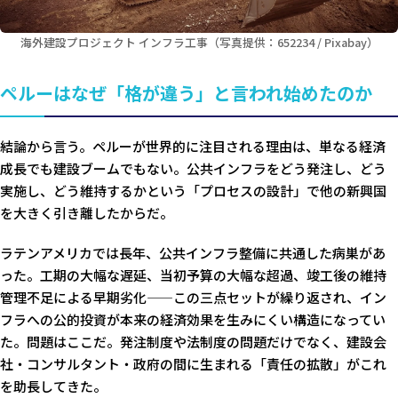
海外建設プロジェクト インフラ工事（写真提供：652234 / Pixabay）
ペルーはなぜ「格が違う」と言われ始めたのか
結論から言う。ペルーが世界的に注目される理由は、単なる経済
成長でも建設ブームでもない。公共インフラをどう発注し、どう
実施し、どう維持するかという「プロセスの設計」で他の新興国
を大きく引き離したからだ。
ラテンアメリカでは長年、公共インフラ整備に共通した病巣があ
った。工期の大幅な遅延、当初予算の大幅な超過、竣工後の維持
管理不足による早期劣化——この三点セットが繰り返され、イン
フラへの公的投資が本来の経済効果を生みにくい構造になってい
た。問題はここだ。発注制度や法制度の問題だけでなく、建設会
社・コンサルタント・政府の間に生まれる「責任の拡散」がこれ
を助長してきた。