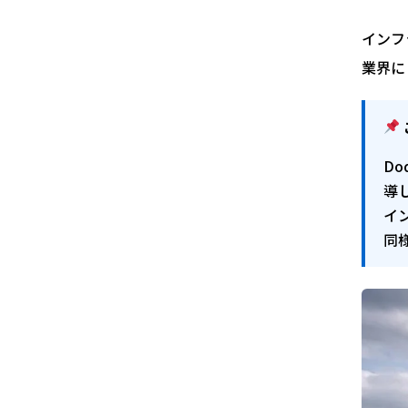
インフ
業界に
Do
導
イ
同