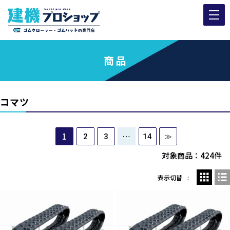
商品
コマツ
1
…
2
3
14
≫
対象商品：424件
表示切替