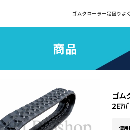
ゴムクローラー
足回り
よ
商品
ゴム
2Eｱﾊ
使用