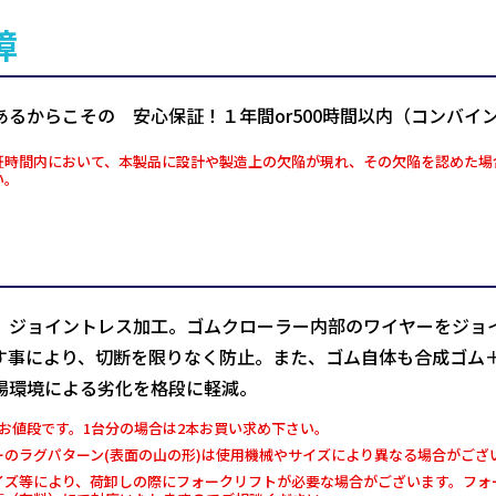
障
あるからこその 安心保証！１年間or500時間以内（コンバイ
証時間内において、本製品に設計や製造上の欠陥が現れ、その欠陥を認めた場
い。
、ジョイントレス加工。ゴムクローラー内部のワイヤーをジョ
す事により、切断を限りなく防止。また、ゴム自体も合成ゴム
場環境による劣化を格段に軽減。
お値段です。1台分の場合は2本お買い求め下さい。
ーのラグパターン(表面の山の形)は使用機械やサイズにより異なる場合がござ
イズ等により、荷卸しの際にフォークリフトが必要な場合がございます。フォー