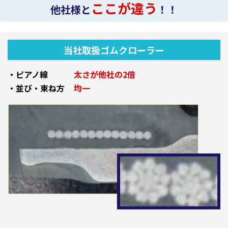
ここが違う
他社様と
！！
当社取扱ゴムクローラー
・ピアノ線
太さが他社の2倍
・並び・束ね方
均一