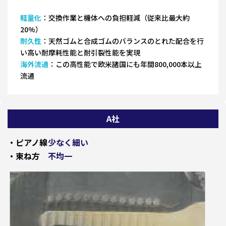
軽量化
：交換作業と機体への負担軽減（従来比最大約
20%）
耐久性
：天然ゴムと合成ゴムのバランスのとれた配合を行
い高い耐摩耗性能と耐引裂性能を実現
海外流通
：この高性能で欧米諸国にも年間800,000本以上
流通
A社
・ピアノ線
少なく細い
・束ね方
不均一