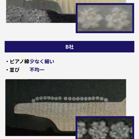
B社
・ピアノ線
少なく細い
・並び
不均一