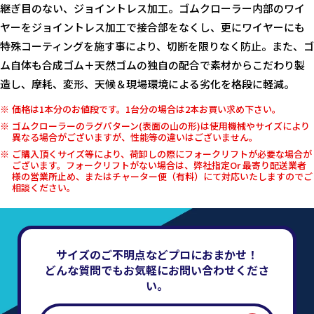
継ぎ目のない、ジョイントレス加工。ゴムクローラー内部のワイ
ヤーをジョイントレス加工で接合部をなくし、更にワイヤーにも
特殊コーティングを施す事により、切断を限りなく防止。また、ゴ
ム自体も合成ゴム＋天然ゴムの独自の配合で素材からこだわり製
造し、摩耗、変形、天候＆現場環境による劣化を格段に軽減。
価格は1本分のお値段です。1台分の場合は2本お買い求め下さい。
ゴムクローラーのラグパターン(表面の山の形)は使用機械やサイズにより
異なる場合がございますが、性能等の違いはございません。
ご購入頂くサイズ等により、荷卸しの際にフォークリフトが必要な場合が
ございます。フォークリフトがない場合は、弊社指定Or 最寄り配送業者
様の営業所止め、またはチャーター便（有料）にて対応いたしますのでご
相談ください。
サイズのご不明点などプロにおまかせ！
どんな質問でもお気軽にお問い合わせくださ
い。