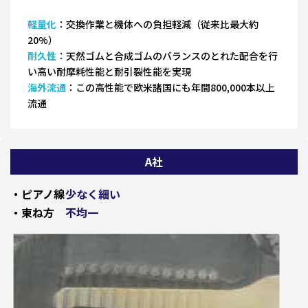
軽量化
：交換作業と機体への負担軽減（従来比最大約
20%）
耐久性
：天然ゴムと合成ゴムのバランスのとれた配合を行
い高い耐摩耗性能と耐引裂性能を実現
海外流通
：この高性能で欧米諸国にも年間800,000本以上
流通
A社
・ピアノ線
少なく細い
・束ね方
不均一