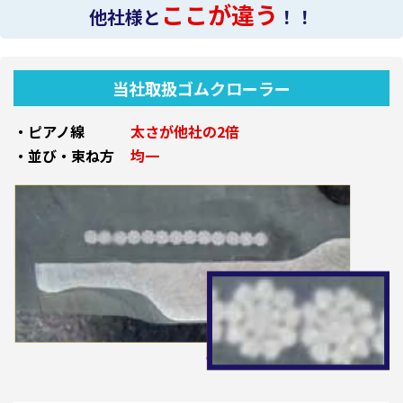
ここが違う
他社様と
！！
当社取扱ゴムクローラー
・ピアノ線
太さが他社の2倍
・並び・束ね方
均一