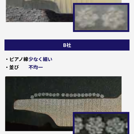
B社
・ピアノ線
少なく細い
・並び
不均一