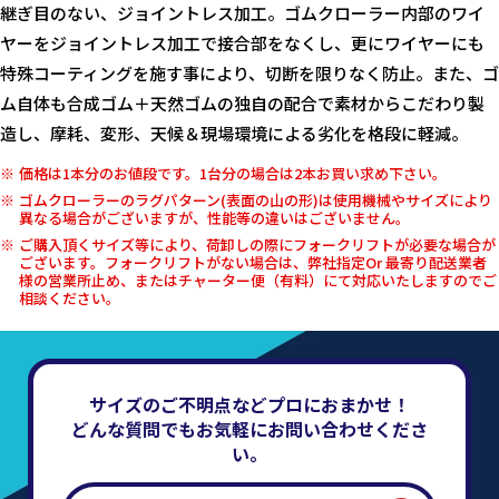
継ぎ目のない、ジョイントレス加工。ゴムクローラー内部のワイ
ヤーをジョイントレス加工で接合部をなくし、更にワイヤーにも
特殊コーティングを施す事により、切断を限りなく防止。また、ゴ
ム自体も合成ゴム＋天然ゴムの独自の配合で素材からこだわり製
造し、摩耗、変形、天候＆現場環境による劣化を格段に軽減。
価格は1本分のお値段です。1台分の場合は2本お買い求め下さい。
ゴムクローラーのラグパターン(表面の山の形)は使用機械やサイズにより
異なる場合がございますが、性能等の違いはございません。
ご購入頂くサイズ等により、荷卸しの際にフォークリフトが必要な場合が
ございます。フォークリフトがない場合は、弊社指定Or 最寄り配送業者
様の営業所止め、またはチャーター便（有料）にて対応いたしますのでご
相談ください。
サイズのご不明点などプロにおまかせ！
どんな質問でもお気軽にお問い合わせくださ
い。