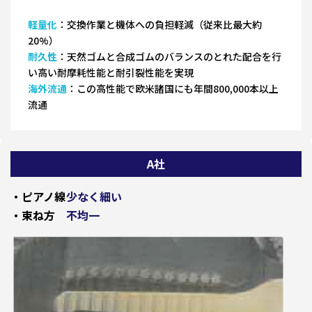
軽量化
：交換作業と機体への負担軽減（従来比最大約
20%）
耐久性
：天然ゴムと合成ゴムのバランスのとれた配合を行
い高い耐摩耗性能と耐引裂性能を実現
海外流通
：この高性能で欧米諸国にも年間800,000本以上
流通
A社
・ピアノ線
少なく細い
・束ね方
不均一