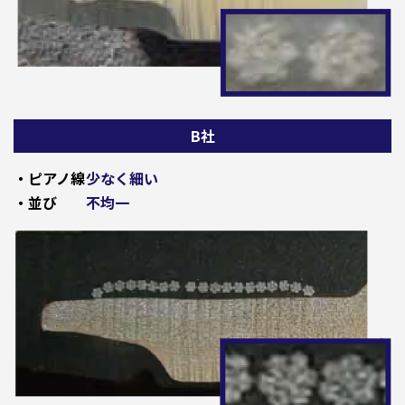
B社
・ピアノ線
少なく細い
・並び
不均一