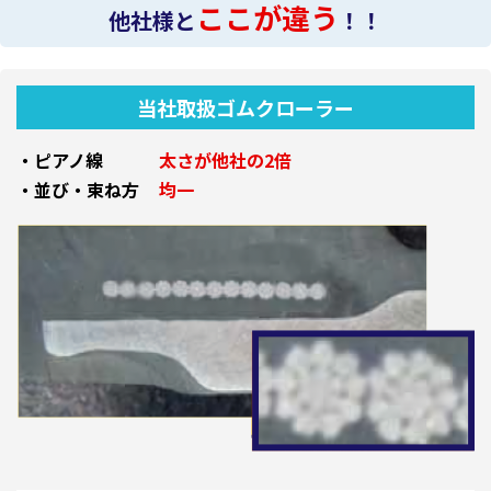
ここが違う
他社様と
！！
当社取扱ゴムクローラー
・ピアノ線
太さが他社の2倍
・並び・束ね方
均一