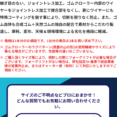
継ぎ目のない、ジョイントレス加工。ゴムクローラー内部のワイ
ヤーをジョイントレス加工で接合部をなくし、更にワイヤーにも
特殊コーティングを施す事により、切断を限りなく防止。また、ゴ
ム自体も合成ゴム＋天然ゴムの独自の配合で素材からこだわり製
造し、摩耗、変形、天候＆現場環境による劣化を格段に軽減。
価格は1本分のお値段です。1台分の場合は2本お買い求め下さい。
ゴムクローラーのラグパターン(表面の山の形)は使用機械やサイズにより
異なる場合がございますが、性能等の違いはございません。
ご購入頂くサイズ等により、荷卸しの際にフォークリフトが必要な場合が
ございます。フォークリフトがない場合は、弊社指定Or 最寄り配送業者
様の営業所止め、またはチャーター便（有料）にて対応いたしますのでご
相談ください。
サイズのご不明点などプロにおまかせ！
どんな質問でもお気軽にお問い合わせくださ
い。