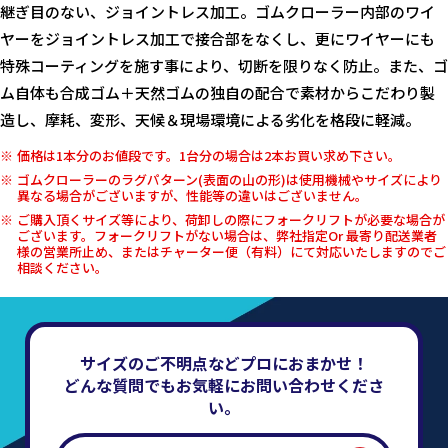
継ぎ目のない、ジョイントレス加工。ゴムクローラー内部のワイ
ヤーをジョイントレス加工で接合部をなくし、更にワイヤーにも
特殊コーティングを施す事により、切断を限りなく防止。また、ゴ
ム自体も合成ゴム＋天然ゴムの独自の配合で素材からこだわり製
造し、摩耗、変形、天候＆現場環境による劣化を格段に軽減。
価格は1本分のお値段です。1台分の場合は2本お買い求め下さい。
ゴムクローラーのラグパターン(表面の山の形)は使用機械やサイズにより
異なる場合がございますが、性能等の違いはございません。
ご購入頂くサイズ等により、荷卸しの際にフォークリフトが必要な場合が
ございます。フォークリフトがない場合は、弊社指定Or 最寄り配送業者
様の営業所止め、またはチャーター便（有料）にて対応いたしますのでご
相談ください。
サイズのご不明点などプロにおまかせ！
どんな質問でもお気軽にお問い合わせくださ
い。