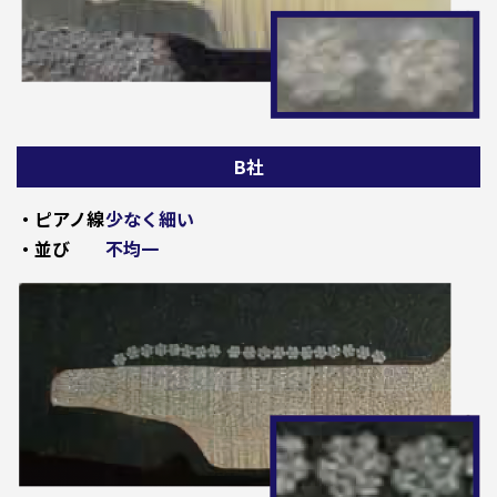
B社
・ピアノ線
少なく細い
・並び
不均一