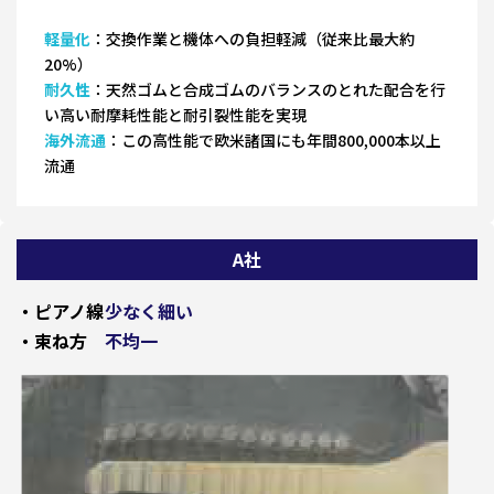
軽量化
：交換作業と機体への負担軽減（従来比最大約
20%）
耐久性
：天然ゴムと合成ゴムのバランスのとれた配合を行
い高い耐摩耗性能と耐引裂性能を実現
海外流通
：この高性能で欧米諸国にも年間800,000本以上
流通
A社
・ピアノ線
少なく細い
・束ね方
不均一