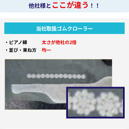
ここが違う
他社様と
！！
当社取扱ゴムクローラー
・ピアノ線
太さが他社の2倍
・並び・束ね方
均一