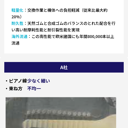
軽量化
：交換作業と機体への負担軽減（従来比最大約
20%）
耐久性
：天然ゴムと合成ゴムのバランスのとれた配合を行
い高い耐摩耗性能と耐引裂性能を実現
海外流通
：この高性能で欧米諸国にも年間800,000本以上
流通
A社
・ピアノ線
少なく細い
・束ね方
不均一