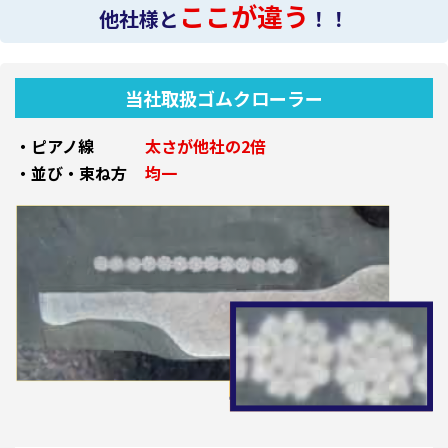
ここが違う
他社様と
！！
当社取扱ゴムクローラー
・ピアノ線
太さが他社の2倍
・並び・束ね方
均一