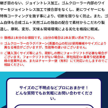
継ぎ目のない、ジョイントレス加工。ゴムクローラー内部のワイ
ヤーをジョイントレス加工で接合部をなくし、更にワイヤーにも
特殊コーティングを施す事により、切断を限りなく防止。また、ゴ
ム自体も合成ゴム＋天然ゴムの独自の配合で素材からこだわり製
造し、摩耗、変形、天候＆現場環境による劣化を格段に軽減。
価格は1本分のお値段です。1台分の場合は2本お買い求め下さい。
ゴムクローラーのラグパターン(表面の山の形)は使用機械やサイズにより
異なる場合がございますが、性能等の違いはございません。
ご購入頂くサイズ等により、荷卸しの際にフォークリフトが必要な場合が
ございます。フォークリフトがない場合は、弊社指定Or 最寄り配送業者
様の営業所止め、またはチャーター便（有料）にて対応いたしますのでご
相談ください。
サイズのご不明点などプロにおまかせ！
どんな質問でもお気軽にお問い合わせくださ
い。