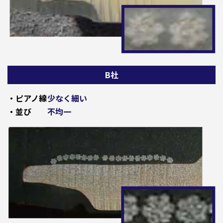
B社
・ピアノ線
少なく細い
・並び
不均一