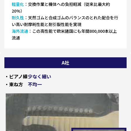
軽量化
：交換作業と機体への負担軽減（従来比最大約
20%）
耐久性
：天然ゴムと合成ゴムのバランスのとれた配合を行
い高い耐摩耗性能と耐引裂性能を実現
海外流通
：この高性能で欧米諸国にも年間800,000本以上
流通
A社
・ピアノ線
少なく細い
・束ね方
不均一