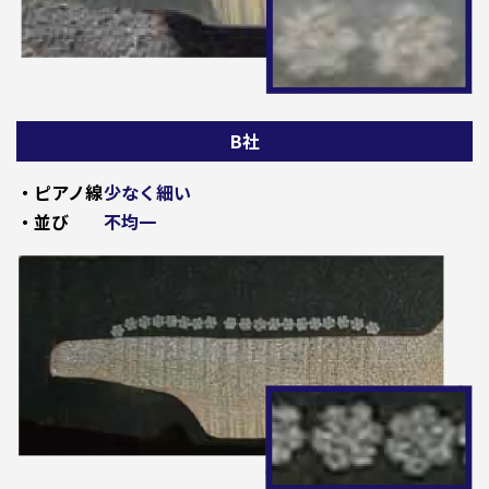
B社
・ピアノ線
少なく細い
・並び
不均一