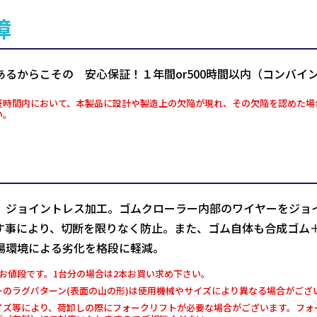
障
あるからこその 安心保証！１年間or500時間以内（コンバイ
証時間内において、本製品に設計や製造上の欠陥が現れ、その欠陥を認めた場
い。
、ジョイントレス加工。ゴムクローラー内部のワイヤーをジョ
す事により、切断を限りなく防止。また、ゴム自体も合成ゴム
場環境による劣化を格段に軽減。
お値段です。1台分の場合は2本お買い求め下さい。
ーのラグパターン(表面の山の形)は使用機械やサイズにより異なる場合がござ
イズ等により、荷卸しの際にフォークリフトが必要な場合がございます。フォー