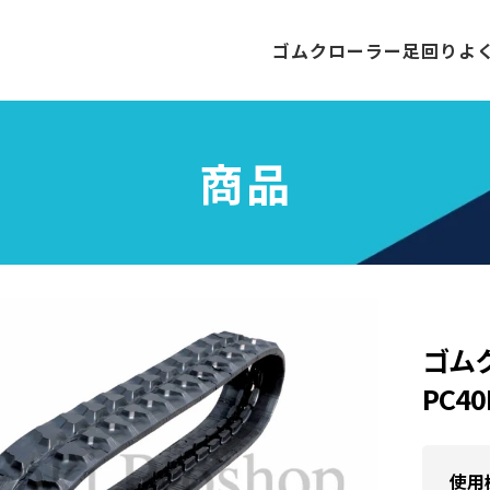
ゴムクローラー
足回り
よ
商品
ゴム
PC40
使用