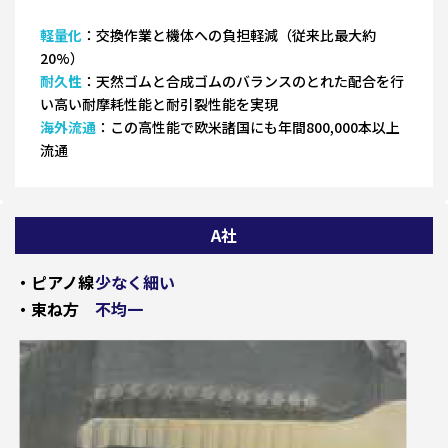
軽量化
：交換作業と機体への負担軽減（従来比最大約
20%）
耐久性
：天然ゴムと合成ゴムのバランスのとれた配合を行
い高い耐摩耗性能と耐引裂性能を実現
海外流通
：この高性能で欧米諸国にも年間800,000本以上
流通
A社
・ピアノ線
少なく細い
・束ね方
不均一