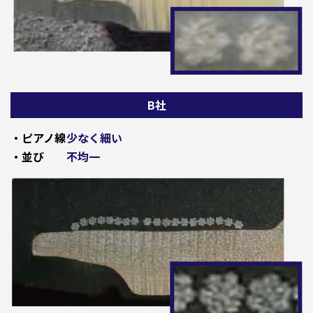
B社
・ピアノ線
少なく細い
・並び
不均一