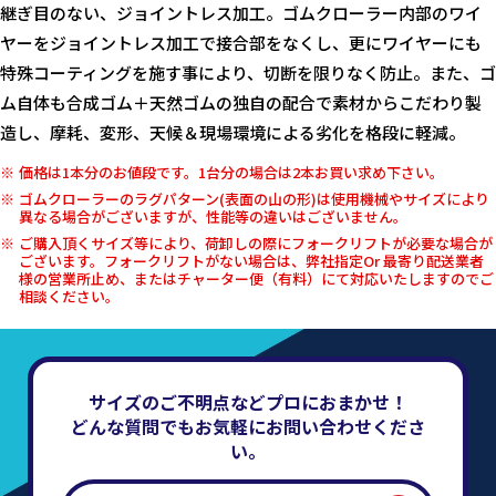
継ぎ目のない、ジョイントレス加工。ゴムクローラー内部のワイ
ヤーをジョイントレス加工で接合部をなくし、更にワイヤーにも
特殊コーティングを施す事により、切断を限りなく防止。また、ゴ
ム自体も合成ゴム＋天然ゴムの独自の配合で素材からこだわり製
造し、摩耗、変形、天候＆現場環境による劣化を格段に軽減。
価格は1本分のお値段です。1台分の場合は2本お買い求め下さい。
ゴムクローラーのラグパターン(表面の山の形)は使用機械やサイズにより
異なる場合がございますが、性能等の違いはございません。
ご購入頂くサイズ等により、荷卸しの際にフォークリフトが必要な場合が
ございます。フォークリフトがない場合は、弊社指定Or 最寄り配送業者
様の営業所止め、またはチャーター便（有料）にて対応いたしますのでご
相談ください。
サイズのご不明点などプロにおまかせ！
どんな質問でもお気軽にお問い合わせくださ
い。