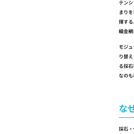
テンシ
まりを
揮する
織金網
モジュ
り替え
る採石
なのも
な
採石・