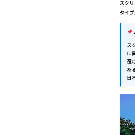
スクリ
タイプ
ス
に
選
あ
日