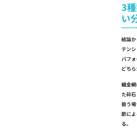
3
い
結論か
テンシ
パフォ
どちら
織金網
た砕石
扱う場
節によ
る。