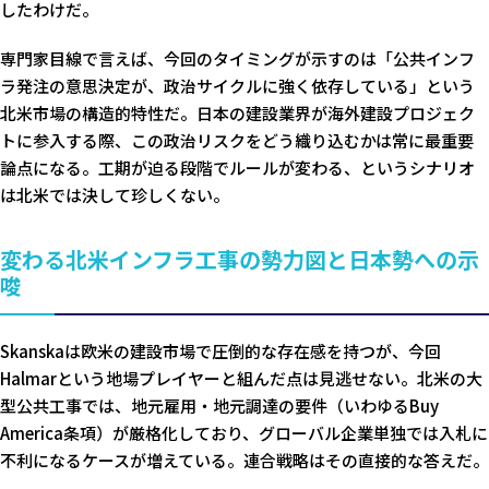
したわけだ。
専門家目線で言えば、今回のタイミングが示すのは「公共インフ
ラ発注の意思決定が、政治サイクルに強く依存している」という
北米市場の構造的特性だ。日本の建設業界が海外建設プロジェク
トに参入する際、この政治リスクをどう織り込むかは常に最重要
論点になる。工期が迫る段階でルールが変わる、というシナリオ
は北米では決して珍しくない。
変わる北米インフラ工事の勢力図と日本勢への示
唆
Skanskaは欧米の建設市場で圧倒的な存在感を持つが、今回
Halmarという地場プレイヤーと組んだ点は見逃せない。北米の大
型公共工事では、地元雇用・地元調達の要件（いわゆるBuy
America条項）が厳格化しており、グローバル企業単独では入札に
不利になるケースが増えている。連合戦略はその直接的な答えだ。