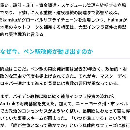
重い。設計・施工・資金調達・スケジュール管理を統括する立場
であり、下請けに入る重機・建設機械の調達まで影響が及ぶ。
Skanskaがグローバルサプライチェーンを活用しつつ、Halmarが
地場のネットワークを補完する構図は、大型インフラ案件の典型
的な受注戦略と言える。
なぜ今、ペン駅改修が動き出すのか
問題はここだ。ペン駅の再開発計画は過去20年近く、政治的・財
政的な理由で何度も棚上げされてきた。それが今、マスターデベ
ロッパー選定まで進んだ背景には複数の要因が重なっている。
まず、バイデン政権以降に続く連邦インフラ投資の流れが、
Amtrakの財務基盤を支えた。加えて、ニューヨーク州・市レベル
での政治的コンセンサスがようやく整い、長期間にわたって宙に浮
いていた事業スキームが固まった。「いつか着工する」という話
が、「誰が主体となって動かすか」という具体的なフェーズに移行