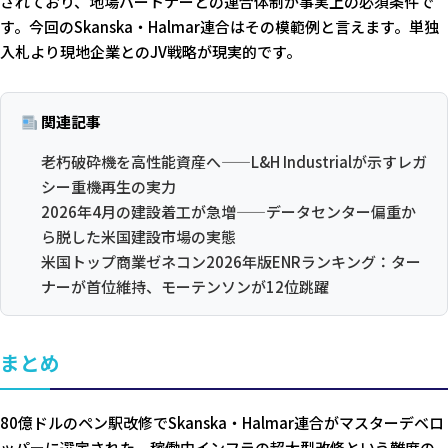
されており、地場パートナーとの連合体制が事実上の必須条件で
す。今回のSkanska・Halmar連合はその模範例と言えます。単独
入札より現地企業とのJV戦略が現実的です。
関連記事
老朽破砕機を高性能資産へ——L&H Industrialが示すレガ
シー重機再生の実力
2026年4月の建設着工が急増——データセンター偏重か
ら脱した米国建設市場の実態
米国トップ商業ゼネコン2026年版ENRランキング：ター
ナーが首位維持、モーテンソンが12位跳躍
まとめ
80億ドルのペン駅改修でSkanska・Halmar連合がマスターデベロ
ッパーに選定された。稼働中インフラの超大型改修という難度の