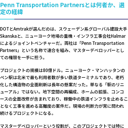
Penn Transportation Partnersとは何者か、選
定の経緯
DOTとAmtrakが選んだのは、スウェーデン系グローバル建設大手
Skanskaと、ニューヨーク地場の重機・インフラ工事会社Halmar
によるジョイントベンチャーだ。両社は「Penn Transportation
Partners」という名称で連合を組み、マスターデベロッパーとし
ての権限を一手に担う。
プロジェクトの規模は80億ドル。ニューヨーク・マンハッタンの
ペン駅は北米で最も利用者数が多い鉄道ターミナルであり、老朽
化した構造物の全面刷新は長年の懸案だった。単なる「駅のリニ
ューアル」ではない。地下空間の再編成、ホームの拡張、コンコ
ースの全面改修が含まれており、稼働中の鉄道インフラを止めるこ
となく工事を進める高難度の案件だ。現場の判断力が常に問われ
続けるプロジェクトになる。
マスターデベロッパーという役割が、このプロジェクトでは特に