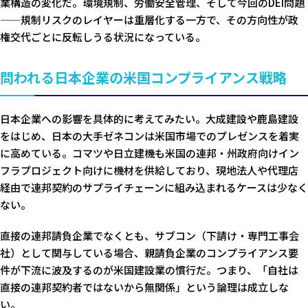
業構造の変化だ。環境規制、労働安全管理、そして今回のDEI問題
——規制リスクのレイヤーは重層化する一方で、その方向性が政
権交代ごとに反転しうる状況になっている。
問われる日本企業の米国コンプライアンス戦略
日本企業への影響を具体的に考えてみたい。大成建設や鹿島建設
をはじめ、日本の大手ゼネコンは米国市場でのプレゼンスを着実
に高めている。コマツや日立建機も米国の連邦・州政府向けイン
フラプロジェクト向けに機材を供給しており、現地法人や代理店
経由で連邦契約のサプライチェーンに組み込まれるケースは少なく
ない。
直接の連邦請負企業でなくとも、サブコン（下請け・専門工事会
社）として関与している場合、親請負企業のコンプライアンス要
件が下流に波及するのが米国建設業の慣行だ。つまり、「自社は
直接の連邦契約者ではないから無関係」という論理は成立しな
い。