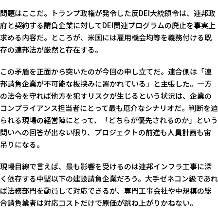
問題はここだ。トランプ政権が発令した反DEI大統領令は、連邦政
府と契約する請負企業に対してDEI関連プログラムの廃止を事実上
求める内容だ。ところが、米国には雇用機会均等を義務付ける既
存の連邦法が厳然と存在する。
この矛盾を正面から突いたのが今回の申し立てだ。連合側は「連
邦請負企業が不可能な板挟みに置かれている」と主張した。一方
の法令を守れば他方を犯すリスクが生じるという状況は、企業の
コンプライアンス担当者にとって最も厄介なシナリオだ。判断を迫
られる現場の経営陣にとって、「どちらが優先されるのか」という
問いへの回答が出ない限り、プロジェクトの前進も人員計画も宙
吊りになる。
現場目線で言えば、最も影響を受けるのは連邦インフラ工事に深
く依存する中堅以下の建設請負企業だろう。大手ゼネコン級であれ
ば法務部門を動員して対応できるが、専門工事会社や中規模の総
合請負業者は対応コストだけで原価が跳ね上がりかねない。