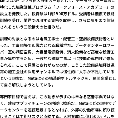
MetaはAIインフラ拡大計画の一環として、データセンター建設に
特化した職業訓練プログラム「ワークフォース・アカデミー」の
設立を発表した。投資額は1億1500万ドル。受講者は無償で技能
訓練を受け、業界で通用する資格を取得し、さらに雇用まで保証
されるという三段構えの仕組みだ。
訓練の対象となるのは電気工事士・配管工・空調設備技術者とい
った、工事現場で即戦力となる職種群だ。データセンターはサー
バー室の精密空調、大容量電源設備、消火設備など高度な設備工
事が集中するため、一般的な建築工事以上に技能の専門性が求め
られる。ここで見落とされがちなのが、こうした設備系職種は通
常の施工会社の採用チャンネルでは慢性的に人手が不足している
という現実だ。Metaはその構造的ボトルネックを、民間企業とし
て自ら解決しようとしている。
専門家目線で言えば、この動きが示すのは単なる慈善事業ではな
く、建設サプライチェーンの内製化戦略だ。Metaほどの規模でデ
ータセンターを連続建設するとなれば、外部の労働市場に頼り続
けることは工期リスクと直結する。人材育成に1億1500万ドルを