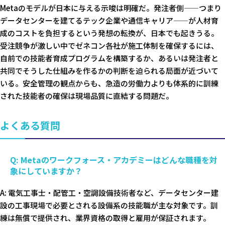
Metaのモデルが日本に与える示唆は明確だ。発注者側——つまり
データセンターを建てるテック企業や通信キャリア——が人材育
成のコストを負担するという発想の転換が、日本でも起きうる。
受注競争が激しい中でゼネコン各社が施工体制を確保するには、
自前での技能者育成プログラムを構築するか、あるいは発注者と
共同でそうした仕組みを作るかの判断を迫られる局面が近づいて
いる。安全管理の観点からも、急造の労働力よりも体系的に訓練
された技能者の確保は現場品質に直結する問題だ。
よくある質問
Q: Metaのワークフォース・アカデミーはどんな職種を対
象にしていますか？
A: 電気工事士・配管工・空調設備技術者など、データセンター建
設の工事現場で必要とされる設備系の技能職が主な対象です。訓
練は無償で提供され、業界資格の取得と雇用が保証されます。