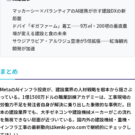
マッカーシー×パランティアのAI提携が示す建設DXの新
局面
ドバイ「ギガファーム」着工——9万㎡・200塔の垂直農
場が変える建設と食の未来
サウジアラビア・アルワジュ空港が5倍拡張──紅海観光
開発が加速
まとめ
MetaのAIインフラ投資が、建設業界の人材戦略を根本から揺さぶ
っている。1億1500万ドルの職業訓練アカデミーは、工事現場の
労働力不足を発注者自身が解決に乗り出した象徴的な事例だ。日
本の建設業界でも、大手ゼネコンや建設機械メーカーがこの流れ
を無視できない局面が近づいている。国内外の建設機械・重機・
インフラ工事の最新動向はkenki-pro.comで継続的にチェックし
てほしい。