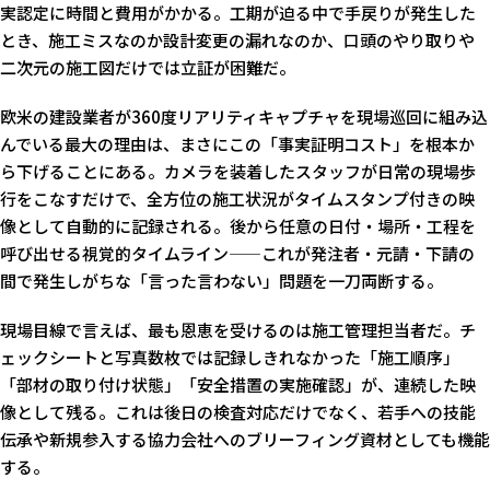
実認定に時間と費用がかかる。工期が迫る中で手戻りが発生した
とき、施工ミスなのか設計変更の漏れなのか、口頭のやり取りや
二次元の施工図だけでは立証が困難だ。
欧米の建設業者が360度リアリティキャプチャを現場巡回に組み込
んでいる最大の理由は、まさにこの「事実証明コスト」を根本か
ら下げることにある。カメラを装着したスタッフが日常の現場歩
行をこなすだけで、全方位の施工状況がタイムスタンプ付きの映
像として自動的に記録される。後から任意の日付・場所・工程を
呼び出せる視覚的タイムライン——これが発注者・元請・下請の
間で発生しがちな「言った言わない」問題を一刀両断する。
現場目線で言えば、最も恩恵を受けるのは施工管理担当者だ。チ
ェックシートと写真数枚では記録しきれなかった「施工順序」
「部材の取り付け状態」「安全措置の実施確認」が、連続した映
像として残る。これは後日の検査対応だけでなく、若手への技能
伝承や新規参入する協力会社へのブリーフィング資材としても機能
する。