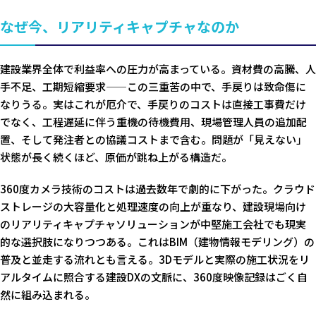
なぜ今、リアリティキャプチャなのか
建設業界全体で利益率への圧力が高まっている。資材費の高騰、人
手不足、工期短縮要求——この三重苦の中で、手戻りは致命傷に
なりうる。実はこれが厄介で、手戻りのコストは直接工事費だけ
でなく、工程遅延に伴う重機の待機費用、現場管理人員の追加配
置、そして発注者との協議コストまで含む。問題が「見えない」
状態が長く続くほど、原価が跳ね上がる構造だ。
360度カメラ技術のコストは過去数年で劇的に下がった。クラウド
ストレージの大容量化と処理速度の向上が重なり、建設現場向け
のリアリティキャプチャソリューションが中堅施工会社でも現実
的な選択肢になりつつある。これはBIM（建物情報モデリング）の
普及と並走する流れとも言える。3Dモデルと実際の施工状況をリ
アルタイムに照合する建設DXの文脈に、360度映像記録はごく自
然に組み込まれる。