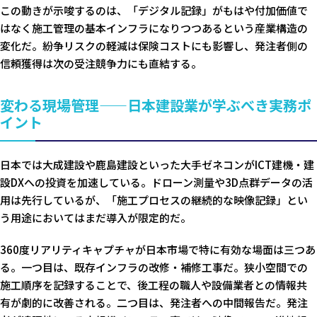
この動きが示唆するのは、「デジタル記録」がもはや付加価値で
はなく施工管理の基本インフラになりつつあるという産業構造の
変化だ。紛争リスクの軽減は保険コストにも影響し、発注者側の
信頼獲得は次の受注競争力にも直結する。
変わる現場管理——日本建設業が学ぶべき実務ポ
イント
日本では大成建設や鹿島建設といった大手ゼネコンがICT建機・建
設DXへの投資を加速している。ドローン測量や3D点群データの活
用は先行しているが、「施工プロセスの継続的な映像記録」とい
う用途においてはまだ導入が限定的だ。
360度リアリティキャプチャが日本市場で特に有効な場面は三つあ
る。一つ目は、既存インフラの改修・補修工事だ。狭小空間での
施工順序を記録することで、後工程の職人や設備業者との情報共
有が劇的に改善される。二つ目は、発注者への中間報告だ。発注