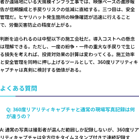
者が遠隔地にいる大規模インフラ工事では、映像ベースの進捗報
告が信頼醸成と手戻りリスクの低減に直結する。三つ目は、安全
管理だ。ヒヤリハット発生箇所の映像確認が迅速に行えること
で、労働災害防止の精度が上がる。
判断を迫られるのは中堅以下の施工会社だ。導入コストへの懸念
は理解できる。ただし、一度の紛争・一件の重大な手戻りで生じ
る損失を考えれば、投資対効果の計算は変わってくる。施工効率
と安全管理を同時に押し上げるツールとして、360度リアリティキ
ャプチャは真剣に検討する価値がある。
よくある質問
Q: 360度リアリティキャプチャと通常の現場写真記録は何
が違うの？
A: 通常の写真は撮影者が選んだ範囲しか記録しないが、360度リア
リティキャプチャは全方位をタイムスタンプ付きで連続記録す