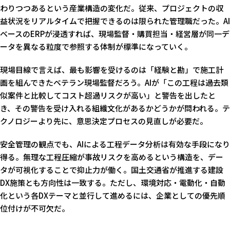
わりつつあるという産業構造の変化だ。従来、プロジェクトの収
益状況をリアルタイムで把握できるのは限られた管理職だった。AI
ベースのERPが浸透すれば、現場監督・購買担当・経営層が同一デ
ータを異なる粒度で参照する体制が標準になっていく。
現場目線で言えば、最も影響を受けるのは「経験と勘」で施工計
画を組んできたベテラン現場監督だろう。AIが「この工程は過去類
似案件と比較してコスト超過リスクが高い」と警告を出したと
き、その警告を受け入れる組織文化があるかどうかが問われる。テ
クノロジーより先に、意思決定プロセスの見直しが必要だ。
安全管理の観点でも、AIによる工程データ分析は有効な手段になり
得る。無理な工程圧縮が事故リスクを高めるという構造を、デー
タが可視化することで抑止力が働く。国土交通省が推進する建設
DX施策とも方向性は一致する。ただし、環境対応・電動化・自動
化という各DXテーマと並行して進めるには、企業としての優先順
位付けが不可欠だ。