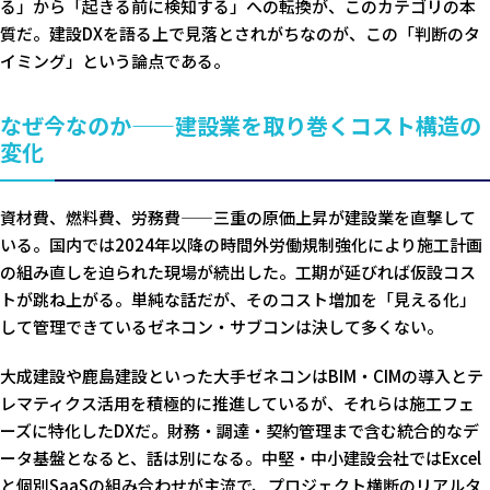
る」から「起きる前に検知する」への転換が、このカテゴリの本
質だ。建設DXを語る上で見落とされがちなのが、この「判断のタ
イミング」という論点である。
なぜ今なのか——建設業を取り巻くコスト構造の
変化
資材費、燃料費、労務費——三重の原価上昇が建設業を直撃して
いる。国内では2024年以降の時間外労働規制強化により施工計画
の組み直しを迫られた現場が続出した。工期が延びれば仮設コス
トが跳ね上がる。単純な話だが、そのコスト増加を「見える化」
して管理できているゼネコン・サブコンは決して多くない。
大成建設や鹿島建設といった大手ゼネコンはBIM・CIMの導入とテ
レマティクス活用を積極的に推進しているが、それらは施工フェ
ーズに特化したDXだ。財務・調達・契約管理まで含む統合的なデ
ータ基盤となると、話は別になる。中堅・中小建設会社ではExcel
と個別SaaSの組み合わせが主流で、プロジェクト横断のリアルタ