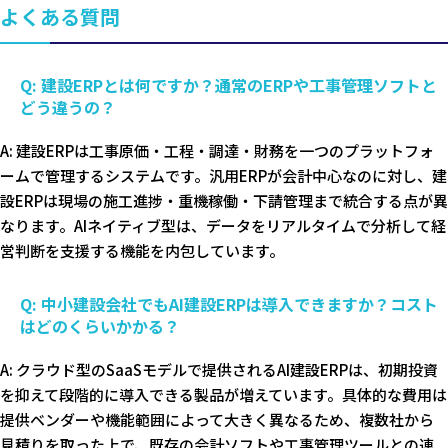
よくある質問
Q: 建設ERPとは何ですか？通常のERPや工事管理ソフトと
どう違うの？
A: 建設ERPは工事原価・工程・調達・財務を一つのプラットフォ
ームで管理するシステムです。汎用ERPが会計中心なのに対し、建
設ERPは現場の施工進捗・重機稼働・下請管理まで統合する点が異
なります。AIネイティブ型は、データをリアルタイムで分析して経
営判断を支援する機能を内包しています。
Q: 中小建設会社でもAI建設ERPは導入できますか？コスト
はどのくらいかかる？
A: クラウド型のSaaSモデルで提供されるAI建設ERPは、初期投資
を抑えて段階的に導入できる製品が増えています。具体的な費用は
提供ベンダーや機能範囲によって大きく異なるため、複数社から
見積りを取った上で、既存の会計ソフトや工事管理ツールとの連