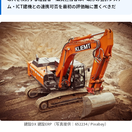
ム・ICT建機との連携可否を最初の評価軸に置くべきだ
建設DX 建設ERP（写真提供：652234 / Pixabay）