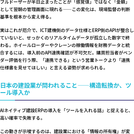
ブルドーザーが半日止まったことが「感覚値」ではなく「金額」
として翌朝の管理画面に現れる——この変化は、現場監督の判断
基準を根本から変え得る。
実はこれが厄介で、ICT建機側のデータ仕様とERP側のAPIが整合し
ていないと、せっかくのリアルタイムデータが孤立した数字で終
わる。ホイールローダーやクレーンの稼働情報を財務データと統
合するには、導入前のAPI連携確認が不可欠だ。購買担当者がベン
ダー評価を行う際、「連携できる」という営業トークより「連携
仕様書を見せてほしい」と言える姿勢が求められる。
日本の建設業が問われること——構造転換か、ツ
ール導入か
AIネイティブ建設ERPの導入を「ツールを入れる話」と捉えると、
高い確率で失敗する。
この動きが示唆するのは、建設業における「情報の所有権」が変