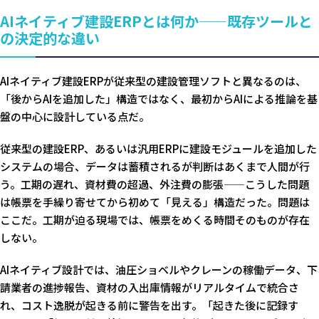
AIネイティブ建設ERPとは何か——既存ツールと
の決定的な違い
AIネイティブ建設ERPが従来型の建設管理ソフトと異なるのは、
「後からAIを追加した」構造ではなく、最初からAIによる推論を基
盤の中心に設計している点だ。
従来型の建設ERP、あるいは汎用ERPに建設モジュールを追加した
システムの場合、データは蓄積されるが判断はあくまで人間が行
う。工期の遅れ、資材費の超過、外注費の膨張——こうした問題
は帳票を手繰り寄せてから初めて「見える」構造だった。問題は
ここだ。工期が迫る現場では、帳票をめくる時間そのものが存在
しない。
AIネイティブ設計では、油圧ショベルやクレーンの稼働データ、下
請業者の進捗報告、資材の入出庫情報がリアルタイムで統合さ
れ、コスト逸脱が起きる前に警告を出す。「起きた後に記録す