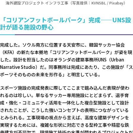
海外建設プロジェクト インフラ工事（写真提供：KVNSBL / Pixabay）
「コリアンフットボールパーク」完成——UNS設
計が語る施設の野心
完成した。ソウル南方に位置する天安市に、韓国サッカー協会
（KFA）の新たな本拠地「コリアンフットボールパーク」が姿を現
した。設計を担当したのはオランダの建築事務所UNS（Urban
Narrative Studio）だ。同事務所は完成にあたり、この施設が「ス
ポーツそのものの未来を形作る」と明言している。
スポーツ施設の完成発表に際してここまで踏み込んだ表現が使わ
れるのは珍しい。単なるサッカー専用施設にとどまらず、選手育
成・強化・コミュニティ活用を一体化した複合型施設として設計
されたことが、こうした強いコンセプトの表明につながっている
とみられる。工事現場の視点から言えば、高度な建築デザインを
実現するためには、複雑な形状に対応できる型枠工事や精密な鉄
骨建方が不可欠で、現場施工技術の水準が問われるプロジェクトだ