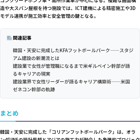
コンクリートポンプ車・高所作業車が中心になる。複雑な曲面構
造や大スパン屋根を持つ施設では、ICT建機による精密施工や3D
モデル連携が施工効率と安全管理の鍵となる。
関連記事
韓国・天安に完成したKFAフットボールパーク——スタジ
アム建設の新潮流とは
建設業で女性が管理職になるまで――米ギルベイン幹部が語
るキャリアの現実
建設業界で女性リーダーが語るキャリア構築術——米国
ゼネコン幹部の軌跡
まとめ
韓国・天安に完成した「コリアンフットボールパーク」は、オラ
ンダUNSの設計思想とアジアの施工力が融合した象徴的プロジェク