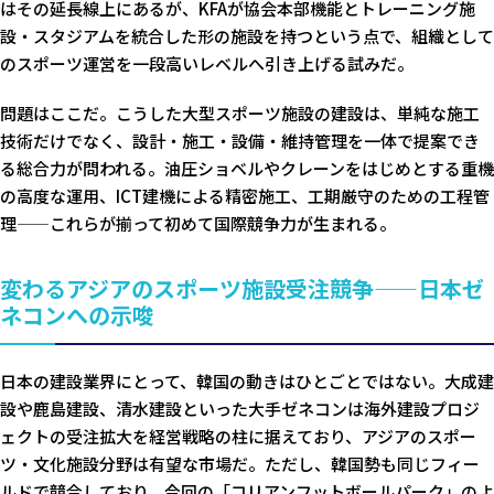
はその延長線上にあるが、KFAが協会本部機能とトレーニング施
設・スタジアムを統合した形の施設を持つという点で、組織として
のスポーツ運営を一段高いレベルへ引き上げる試みだ。
問題はここだ。こうした大型スポーツ施設の建設は、単純な施工
技術だけでなく、設計・施工・設備・維持管理を一体で提案でき
る総合力が問われる。油圧ショベルやクレーンをはじめとする重機
の高度な運用、ICT建機による精密施工、工期厳守のための工程管
理——これらが揃って初めて国際競争力が生まれる。
変わるアジアのスポーツ施設受注競争——日本ゼ
ネコンへの示唆
日本の建設業界にとって、韓国の動きはひとごとではない。大成建
設や鹿島建設、清水建設といった大手ゼネコンは海外建設プロジ
ェクトの受注拡大を経営戦略の柱に据えており、アジアのスポー
ツ・文化施設分野は有望な市場だ。ただし、韓国勢も同じフィー
ルドで競合しており、今回の「コリアンフットボールパーク」のよ