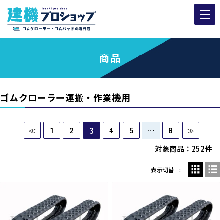
商品
ゴムクローラー運搬・作業機用
3
…
≪
1
2
4
5
8
≫
対象商品：252件
表示切替