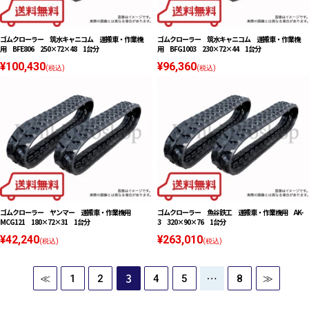
ゴムクローラー 筑水キャニコム 運搬車・作業機
ゴムクローラー 筑水キャニコム 運搬車・作業機
用 BFE806 250×72×48 1台分
用 BFG1003 230×72×44 1台分
¥100,430
¥96,360
(税込)
(税込)
ゴムクローラー ヤンマー 運搬車・作業機用
ゴムクローラー 魚谷鉄工 運搬車・作業機用 AK-
MCG121 180×72×31 1台分
3 320×90×76 1台分
¥42,240
¥263,010
(税込)
(税込)
3
…
≪
1
2
4
5
8
≫