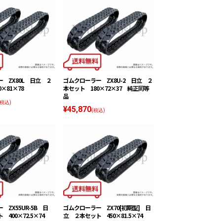
 ZX80L 日立 ２
ゴムクローラー ZX8U-2 日立 ２
×81×78
本セット 180×72×37 純正同等
品
(税込)
¥45,870
(税込)
ZX55UR-5B 日
ゴムクローラー ZX70[初期型] 日
400×72.5×74
立 ２本セット 450×81.5×74