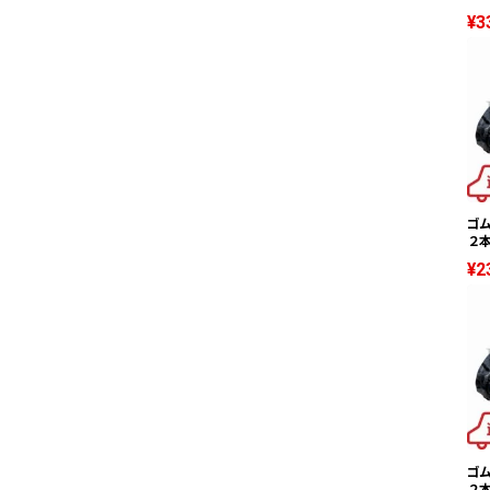
¥3
ゴム
２本
¥2
ゴム
２本