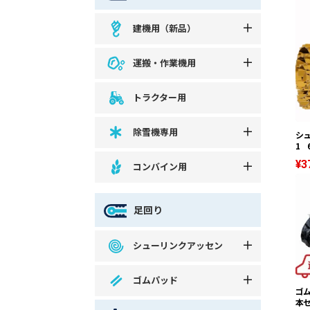
建機用（新品）
運搬・作業機用
トラクター用
除雪機専用
シュ
1 
¥3
コンバイン用
足回り
シューリンクアッセン
ゴムパッド
ゴム
本セ