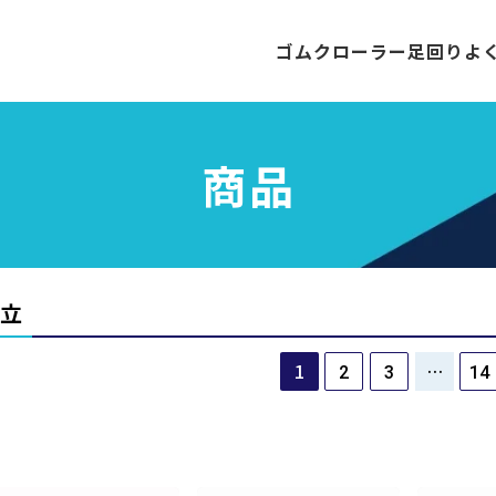
ゴムクローラー
足回り
よ
商品
立
1
…
2
3
14