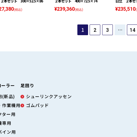
２本セット 300×52.5×86
２本セット 400×72.5×74
日立 ２本セット
27,380
¥239,360
¥235,510
(税込)
(税込)
1
…
2
3
14
ローラー
足回り
(新品)
シューリンクアッセン
・作業機用
ゴムパッド
クター用
機専用
バイン用