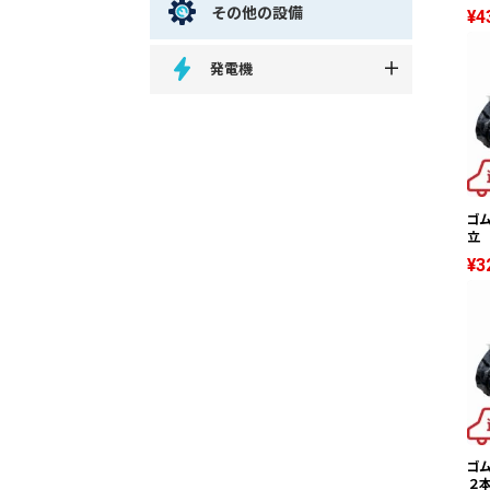
その他の設備
¥4
発電機
ゴム
立 
¥3
ゴム
２本